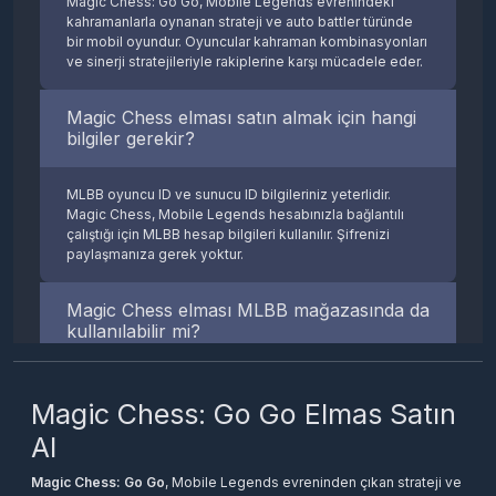
Magic Chess: Go Go, Mobile Legends evrenindeki
Legends mağazasında geçerliyken, Magic Chess elmasları
kahramanlarla oynanan strateji ve auto battler türünde
MCGG içinde kullanılır. Her iki oyun da aynı MLBB hesabınıza
bir mobil oyundur. Oyuncular kahraman kombinasyonları
bağlıdır; sipariş sırasında aynı oyuncu ID bilgileri kullanılır.
ve sinerji stratejileriyle rakiplerine karşı mücadele eder.
Neden Epindigital'den Magic
Magic Chess elması satın almak için hangi
Chess Elmas Almalısınız?
bilgiler gerekir?
Epindigital, MLBB ve Magic Chess oyuncuları için Türkiye'nin
en güvenilir dijital ürün platformlarından biridir. Anında
MLBB oyuncu ID ve sunucu ID bilgileriniz yeterlidir.
teslimat, 7/24 destek, SSL güvenli ödeme altyapısı ve
Magic Chess, Mobile Legends hesabınızla bağlantılı
rekabetçi fiyatlarla Magic Chess elmas ve pass ihtiyaçlarınızı
çalıştığı için MLBB hesap bilgileri kullanılır. Şifrenizi
karşılayabilirsiniz.
paylaşmanıza gerek yoktur.
Magic Chess elması MLBB mağazasında da
kullanılabilir mi?
Hayır. Magic Chess elmasları yalnızca Magic Chess: Go
Magic Chess: Go Go Elmas Satın
Go oyunu içinde kullanılır. MLBB mağazasında geçerli
değildir. MLBB Elmas almak istiyorsanız MLBB Elmas TR
Al
veya Global kategorilerimize bakabilirsiniz.
Magic Chess: Go Go
, Mobile Legends evreninden çıkan strateji ve