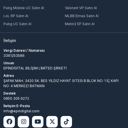
Pubg Mobile UC Satın Al
Valorant VP Satın Al
LoL RP Satın Al
MLBB Elmas Satın Al
Pubg UC Satın Al
Metin2 EP Satın Al
İletişim
Vergi Dairesi / Numarası
3361253586
Unvan
EPİNDİGİTAL BİLİŞİM LİMİTED ŞİRKETİ
Adres
ŞAFAK MAH. 3420 SK. BES YILDIZ HAYAT SITESI B BLOK NO: 1 İÇ KAPI
NO: 4 MERKEZ/ BATMAN
Destek
0850 305 9272
İletişim E-Posta
info@epindigital.com