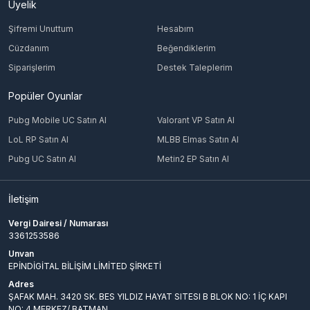
Üyelik
Şifremi Unuttum
Hesabım
Cüzdanım
Beğendiklerim
Siparişlerim
Destek Taleplerim
Popüler Oyunlar
Pubg Mobile UC Satın Al
Valorant VP Satın Al
LoL RP Satın Al
MLBB Elmas Satın Al
Pubg UC Satın Al
Metin2 EP Satın Al
İletişim
Vergi Dairesi / Numarası
3361253586
Unvan
EPİNDİGİTAL BİLİŞİM LİMİTED ŞİRKETİ
Adres
ŞAFAK MAH. 3420 SK. BES YILDIZ HAYAT SITESI B BLOK NO: 1 İÇ KAPI
NO: 4 MERKEZ/ BATMAN