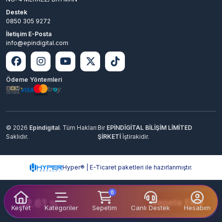
Destek
0850 305 9272
İletişim E-Posta
info@epindigital.com
Ödeme Yöntemleri
© 2026
Epindigital
. Tüm Hakları
Bir
EPİNDİGİTAL BİLİŞİM LİMİTED
Saklıdır.
ŞİRKETİ
İştirakidir.
Hyper® | E-Ticaret paketleri ile hazırlanmıştır.
0
32.61
Sepete Ekle
TL
Keşfet
Kategoriler
Sepetim
Canlı Destek
Hesabım