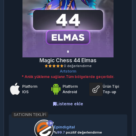
Magic Chess 44 Elmas
Artstorm
* Anlık yükleme sağlanır.Tüm bölgelerde geçerlidir.
Platform
Platform
Ürün Tipi
IOS
Android
Top-up
Listeme ekle
SATICININ TEKLIFI
0 değerlendirme
9.97
Epindigital
%
99.7
pozitif değerlendirme