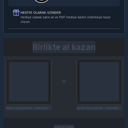
HEDIYE OLARAK GÖNDER
Hediye olarak satın al ve PDF hediye kartın indirmeye hazır
olsun.
Birlikte al kazan
Seçili siparişlerde - İndirimli!
Seçili siparişlerde - İndirimli!
İndirim tutarı