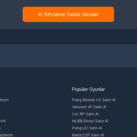
Sıfırlama Talebi Gönder
Popüler Oyunlar
uttum
Pubg Mobile UC Satın Al
Valorant VP Satın Al
LoL RP Satın Al
rim
MLBB Elmas Satın Al
m
Pubg UC Satın Al
eplerim
Metin2 EP Satın Al