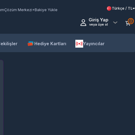
Türkçe / TL
ım
Çözüm Merkezi
+Bakiye Yükle
Giriş Yap
0
veya üye ol
ekilişler
Hediye Kartları
Yayıncılar