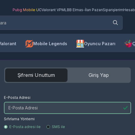
Pubg Mobile UC
Valorant VP
MLBB Elmas
-
İlan Pazarı
Siparişlerim
Hesab
Valorant
Mobile Legends
Oyuncu Pazarı
Ç
Şifremi Unuttum
Giriş Yap
E-Posta Adresi
Sıfırlama Yöntemi
E-Posta adresi ile
SMS ile