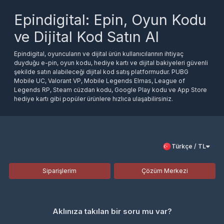
Epindigital: Epin, Oyun Kodu
ve Dijital Kod Satın Al
Epindigital, oyuncuların ve dijital ürün kullanıcılarının ihtiyaç
duyduğu e-pin, oyun kodu, hediye kartı ve dijital bakiyeleri güvenli
şekilde satın alabileceği dijital kod satış platformudur. PUBG
Mobile UC, Valorant VP, Mobile Legends Elmas, League of
Legends RP, Steam cüzdan kodu, Google Play kodu ve App Store
hediye kartı gibi popüler ürünlere hızlıca ulaşabilirsiniz.
Türkiye ve global oyun pazarına yönelik dijital ürünleri tek çatı
altında sunan Epindigital, kullanıcı dostu paneli, güvenli ödeme
altyapısı ve hızlı teslimat süreciyle alışveriş deneyimini kolaylaştırır.
Satın aldığınız dijital kodlar ve e-pin ürünleri, ürün tipine göre
hesabınıza tanımlanır veya teslimat bilgileri üzerinden size
Türkçe / TL
ulaştırılır.
Popüler E-pin ve Dijital Kod
Siparişlerim
Çözüm Merkezi
Kategorileri
PUBG Mobile UC satın al
Valorant VP satın al
Aklınıza takılan bir soru mu var?
Mobile Legends Elmas satın al
League of Legends RP satın al