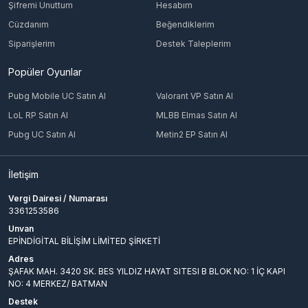
Şifremi Unuttum
Hesabım
Cüzdanım
Beğendiklerim
Siparişlerim
Destek Taleplerim
Popüler Oyunlar
Pubg Mobile UC Satın Al
Valorant VP Satın Al
LoL RP Satın Al
MLBB Elmas Satın Al
Pubg UC Satın Al
Metin2 EP Satın Al
İletişim
Vergi Dairesi / Numarası
3361253586
Unvan
EPİNDİGİTAL BİLİŞİM LİMİTED ŞİRKETİ
Adres
ŞAFAK MAH. 3420 SK. BES YILDIZ HAYAT SITESI B BLOK NO: 1 İÇ KAPI
NO: 4 MERKEZ/ BATMAN
Destek