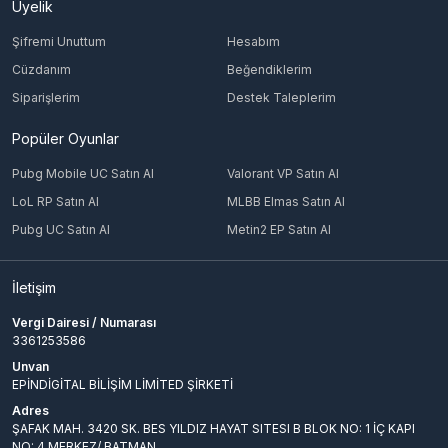
Üyelik
Şifremi Unuttum
Hesabım
Cüzdanım
Beğendiklerim
Siparişlerim
Destek Taleplerim
Popüler Oyunlar
Pubg Mobile UC Satın Al
Valorant VP Satın Al
LoL RP Satın Al
MLBB Elmas Satın Al
Pubg UC Satın Al
Metin2 EP Satın Al
İletişim
Vergi Dairesi / Numarası
3361253586
Unvan
EPİNDİGİTAL BİLİŞİM LİMİTED ŞİRKETİ
Adres
ŞAFAK MAH. 3420 SK. BES YILDIZ HAYAT SITESI B BLOK NO: 1 İÇ KAPI
NO: 4 MERKEZ/ BATMAN