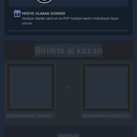
HEDIYE OLARAK GÖNDER
Hediye olarak satın al ve PDF hediye kartın indirmeye hazır
olsun.
Birlikte al kazan
Seçili siparişlerde - İndirimli!
Seçili siparişlerde - İndirimli!
İndirim tutarı