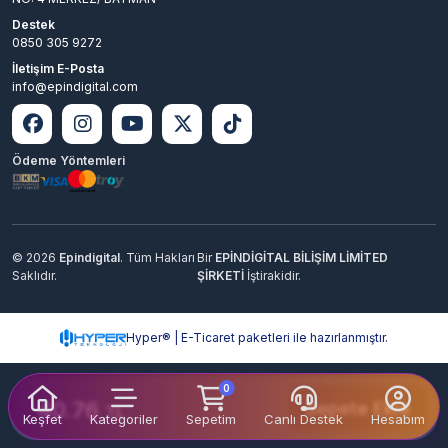
Destek
0850 305 9272
İletişim E-Posta
info@epindigital.com
Ödeme Yöntemleri
© 2026
Epindigital
. Tüm Hakları
Bir
EPİNDİGİTAL BİLİŞİM LİMİTED
Saklıdır.
ŞİRKETİ
İştirakidir.
Hyper® | E-Ticaret paketleri ile hazırlanmıştır.
0
40.76
Sepete Ekle
TL
Keşfet
Kategoriler
Sepetim
Canlı Destek
Hesabım