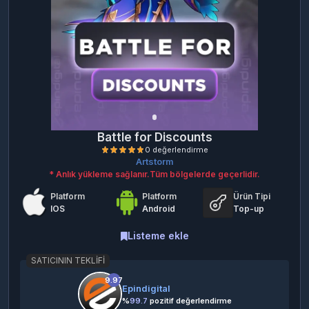
Battle for Discounts
Artstorm
* Anlık yükleme sağlanır.Tüm bölgelerde geçerlidir.
Platform
Platform
Ürün Tipi
IOS
Android
Top-up
Listeme ekle
SATICININ TEKLIFI
0 değerlendirme
9.97
Epindigital
%
99.7
pozitif değerlendirme