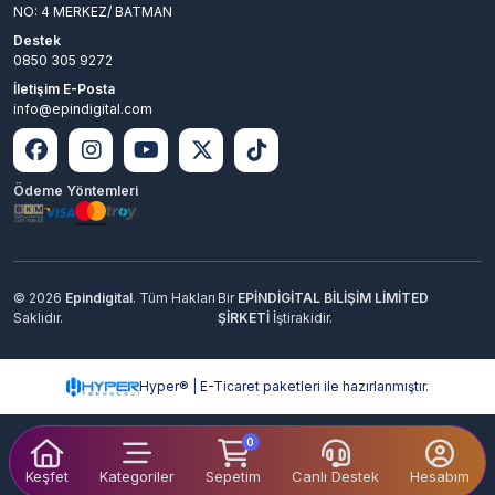
NO: 4 MERKEZ/ BATMAN
Destek
0850 305 9272
İletişim E-Posta
info@epindigital.com
Ödeme Yöntemleri
© 2026
Epindigital
. Tüm Hakları
Bir
EPİNDİGİTAL BİLİŞİM LİMİTED
Saklıdır.
ŞİRKETİ
İştirakidir.
Hyper® | E-Ticaret paketleri ile hazırlanmıştır.
0
Keşfet
Kategoriler
Sepetim
Canlı Destek
Hesabım