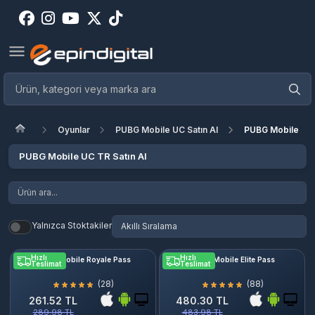
Oyunlar
PUBG Mobile UC Satın Al
PUBG Mobile UC 
PUBG Mobile UC TR Satın Al
Yalnızca Stoktakiler
Hızlı
Hızlı
PUBG Mobile Royale Pass
PUBG Mobile Elite Pass
Teslimat
Teslimat
(28)
(88)
261.52 TL
480.30 TL
289.98 TL
483.98 TL