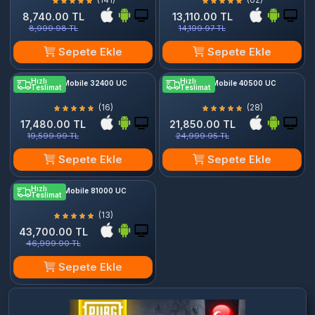
8,740.00 TL
13,110.00 TL
8,999.98 TL
14,199.97 TL
Sepete Ekle
Sepete Ekle
Hızlı
Hızlı
PUBG Mobile 32400 UC
PUBG Mobile 40500 UC
Teslimat
Teslimat
(16)
(28)
17,480.00 TL
21,850.00 TL
19,599.99 TL
24,999.95 TL
Sepete Ekle
Sepete Ekle
Hızlı
PUBG Mobile 81000 UC
Teslimat
(13)
43,700.00 TL
46,999.90 TL
Sepete Ekle