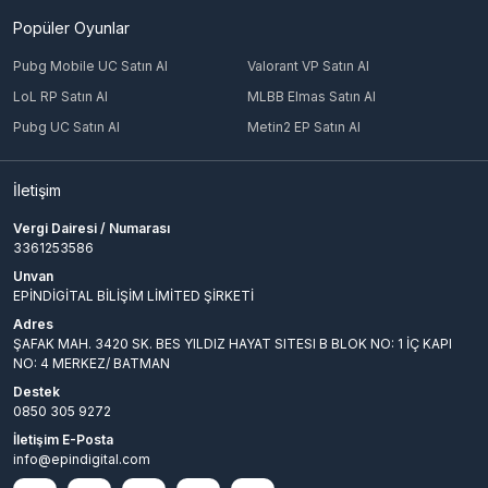
Popüler Oyunlar
Pubg Mobile UC Satın Al
Valorant VP Satın Al
LoL RP Satın Al
MLBB Elmas Satın Al
Pubg UC Satın Al
Metin2 EP Satın Al
İletişim
Vergi Dairesi / Numarası
3361253586
Unvan
EPİNDİGİTAL BİLİŞİM LİMİTED ŞİRKETİ
Adres
ŞAFAK MAH. 3420 SK. BES YILDIZ HAYAT SITESI B BLOK NO: 1 İÇ KAPI
NO: 4 MERKEZ/ BATMAN
Destek
0850 305 9272
İletişim E-Posta
info@epindigital.com