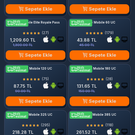
Sepete Ekle
Sepete Ekle
Hızlı
Hızlı
PUBG Mobile Elite Royale Pass
PUBG Mobile 60 UC
Teslimat
Teslimat
(27)
(179)
1,209.60 TL
43.88 TL
1,300.00 TL
45.00 TL
Sepete Ekle
Sepete Ekle
Hızlı
Hızlı
PUBG Mobile 120 UC
PUBG Mobile 180 UC
Teslimat
Teslimat
(75)
(28)
87.75 TL
131.65 TL
90.00 TL
150.00 TL
Sepete Ekle
Sepete Ekle
Hızlı
Hızlı
PUBG Mobile 325 UC
PUBG Mobile 385 UC
Teslimat
Teslimat
(295)
(118)
218.28 TL
261.52 TL