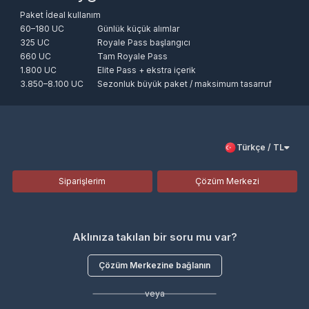
Ne kadar sürede gelir?
Paket İdeal kullanım
60–180 UC
Günlük küçük alımlar
325 UC
Royale Pass başlangıcı
Genelde birkaç dakika; yoğun dönemde 15-30 dk.
660 UC
Tam Royale Pass
1.800 UC
Elite Pass + ekstra içerik
UC ile ne alınır?
3.850–8.100 UC
Sezonluk büyük paket / maksimum tasarruf
16.200 UC ve üzeri
Yüksek hacimli alım
BKM, Visa, Mastercard, Troy ile güvenli ödeme; 7/24 destek. [4.99
Royale/Elite Pass, kostüm, silah kaplaması, sandık ve
puan / 3.741 değerlendirme].
Son güncelleme: [07.06.2026].
etkinlik içerikleri.
Türkçe / TL
Yanlış ID girdim, ne olur?
Siparişlerim
Çözüm Merkezi
UC farklı hesaba gidebilir; sorun olursa 7/24 destekle
iletişime geç.
Aklınıza takılan bir soru mu var?
Çözüm Merkezine bağlanın
veya