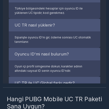
Türkiye bölgesindeki hesaplar için oyuncu ID ile
yüklenen UC tipidir; kod gerekmez.
UC TR nasıl yüklenir?
Siparişte oyuncu ID'ni gir; ödeme sonrası UC otomatik
tanımlanır.
Oyuncu ID'mi nasıl bulurum?
Oyun içi profil simgesine dokun; karakter adının
altındaki sayısal ID senin oyuncu ID'ndir.
UC TR ile UC Global farkı nedir?
TR yalnız Türkiye hesapları içindir; yurt dışı hesaplar
Hangi PUBG Mobile UC TR Paketi
Global kullanmalıdır. Yanlış seçim teslimatı aksatır.
Sana Uygun?