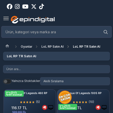
Oyunlar
LoL RP Satın Al
LoL RP TR Satın Al
LoL RP TR Satın Al
Yalnızca Stoktakiler
Hızlı
League Of Legends 460 RP
League Of Legends 1005 RP
Teslimat
(5)
(10)
Hızlı
116.17 TL
252.00 TL
Teslimat
120.00 TL