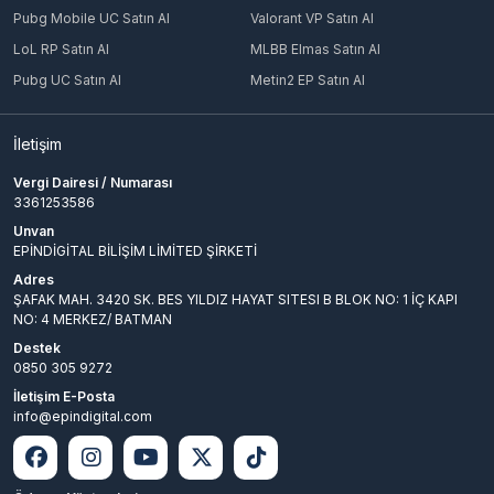
Pubg Mobile UC Satın Al
Valorant VP Satın Al
LoL RP Satın Al
MLBB Elmas Satın Al
Pubg UC Satın Al
Metin2 EP Satın Al
İletişim
Vergi Dairesi / Numarası
3361253586
Unvan
EPİNDİGİTAL BİLİŞİM LİMİTED ŞİRKETİ
Adres
ŞAFAK MAH. 3420 SK. BES YILDIZ HAYAT SITESI B BLOK NO: 1 İÇ KAPI
NO: 4 MERKEZ/ BATMAN
Destek
0850 305 9272
İletişim E-Posta
info@epindigital.com