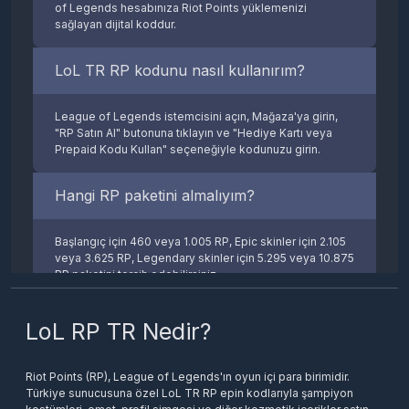
of Legends hesabınıza Riot Points yüklemenizi
sağlayan dijital koddur.
LoL TR RP kodunu nasıl kullanırım?
League of Legends istemcisini açın, Mağaza'ya girin,
"RP Satın Al" butonuna tıklayın ve "Hediye Kartı veya
Prepaid Kodu Kullan" seçeneğiyle kodunuzu girin.
Hangi RP paketini almalıyım?
Başlangıç için 460 veya 1.005 RP, Epic skinler için 2.105
veya 3.625 RP, Legendary skinler için 5.295 veya 10.875
RP paketini tercih edebilirsiniz.
LoL TR kodu EU West hesabında çalışır
LoL RP TR Nedir?
mı?
Riot Points (RP), League of Legends'ın oyun içi para birimidir.
Hayır. TR bölgesi RP kodları yalnızca Türkiye
Türkiye sunucusuna özel LoL TR RP epin kodlarıyla şampiyon
sunucusundaki hesaplarda geçerlidir. EU West