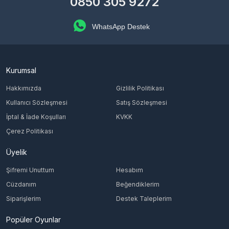
0850 305 9272
Neden Epindigital'den LoL RP TR
Almalısınız?
WhatsApp Destek
Epindigital'de tüm RP kodları orijinal ve garantilidir. Güvenli ödeme
altyapısı, anında kod iletimi ve 7/24 müşteri desteğiyle oyununuzu
kesintisiz sürdürün. Avrupa veya Kuzey Amerika hesabınız varsa
EU West ve NA kategorilerimizi inceleyebilirsiniz.
Kurumsal
Hakkımızda
Gizlilik Politikası
Kullanıcı Sözleşmesi
Satış Sözleşmesi
İptal & İade Koşulları
KVKK
Çerez Politikası
Üyelik
Şifremi Unuttum
Hesabım
Cüzdanım
Beğendiklerim
Siparişlerim
Destek Taleplerim
Popüler Oyunlar