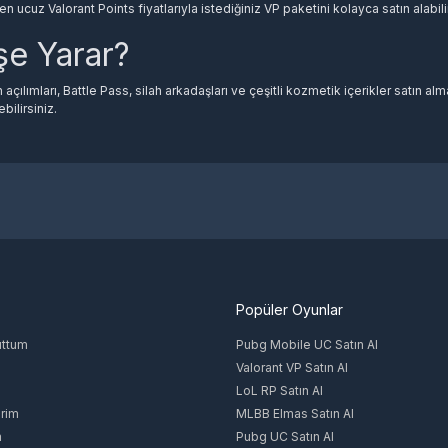
en ucuz Valorant Points fiyatlarıyla istediğiniz VP paketini kolayca satın alab
şe Yarar?
an silah kaplamaları, ajan açılımları, Battle Pass, silah arkadaşları, oyuncu kartl
açılımları, Battle Pass, silah arkadaşları ve çeşitli kozmetik içerikler satın alma
bilirsiniz.
Valorant VP satın alırken SSL şifreli güvenli ödeme altyapısını kullanabilirsin
lınır?
Ucuz VP Almalısınız?
an önce tüm bilgilerinizi kontrol edin. Hatalı bilgi girilmesi durumunda teslim
Popüler Oyunlar
uttum
Pubg Mobile UC Satın Al
Valorant VP Satın Al
LoL RP Satın Al
rim
MLBB Elmas Satın Al
m
Pubg UC Satın Al