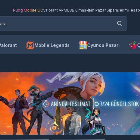
Pubg Mobile UC
Valorant VP
MLBB Elmas
-
İlan Pazarı
Siparişlerim
Hesab
Valorant
Mobile Legends
Oyuncu Pazarı
Ç