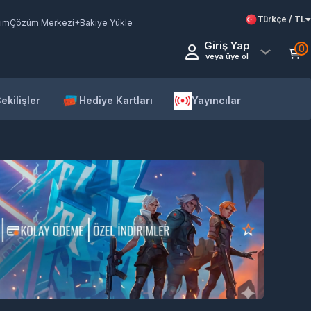
Türkçe / TL
ım
Çözüm Merkezi
+Bakiye Yükle
Giriş Yap
0
veya üye ol
ekilişler
Hediye Kartları
Yayıncılar