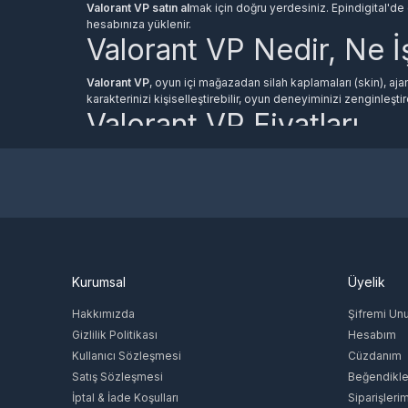
Valorant VP satın al
mak için doğru yerdesiniz. Epindigital'de 
Valorant VP ile ne satın alabilirim?
hesabınıza yüklenir.
Valorant VP Nedir, Ne İ
Valorant VP ile ne satın alabilirim?VP ile oyun içi mağazad
Valorant VP
, oyun içi mağazadan silah kaplamaları (skin), ajan 
karakterinizi kişiselleştirebilir, oyun deneyiminizi zenginleştire
Valorant VP satın almak güvenli mi?
Valorant VP Fiyatları
Valorant VP satın almak güvenli mi?Epindigital üzerinden 
Valorant VP Nasıl Satın A
ekibimiz her zaman yanınızdadır.
Yanlış hesap bilgisi girersem ne olur?
Neden Epindigital'den 
Yanlış hesap bilgisi girersem ne olur?Sipariş oluşturmad
Kurumsal
Üyelik
yardım alabilirsiniz.
Hakkımızda
Şifremi Un
Gizlilik Politikası
Hesabım
Kullanıcı Sözleşmesi
Cüzdanım
Satış Sözleşmesi
Beğendikle
İptal & İade Koşulları
Siparişleri