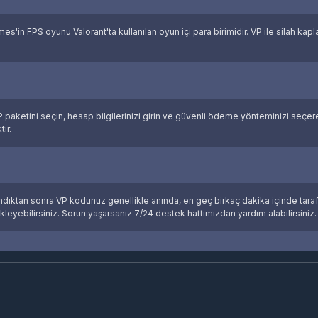
s'in FPS oyunu Valorant'ta kullanılan oyun içi para birimidir. VP ile silah kapla
z VP paketini seçin, hesap bilgilerinizi girin ve güvenli ödeme yönteminizi se
ir.
tan sonra VP kodunuz genellikle anında, en geç birkaç dakika içinde tarafın
leyebilirsiniz. Sorun yaşarsanız 7/24 destek hattımızdan yardım alabilirsiniz.
ye'nin en uygun Valorant VP fiyatlarını sunar. 375 VP'den 8900 VP'ye kadar far