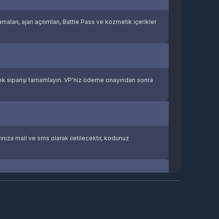
maları, ajan açılımları, Battle Pass ve kozmetik içerikler
çerek siparişi tamamlayın. VP'niz ödeme onayından sonra
ıza mail ve sms olarak iletilecektir, kodunuz
klı paket seçenekleriyle bütçenize uygun VP'yi satın