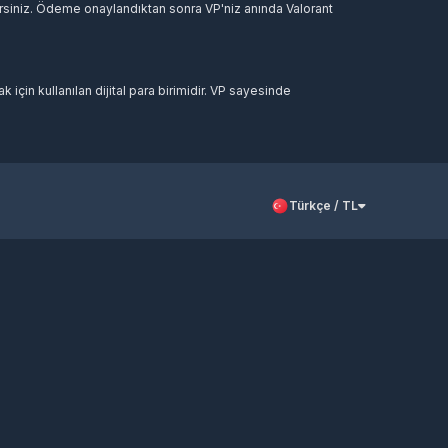
ilirsiniz. Ödeme onaylandıktan sonra VP'niz anında Valorant
arı ve çeşitli kozmetik içerikler satın alabilirsiniz.
k için kullanılan dijital para birimidir. VP sayesinde
iz. Tüm işlemler kayıt altında tutulur ve 7/24 destek
Türkçe / TL
at sorun yaşanabilir. Sorun için 7/24 destek hattımızdan