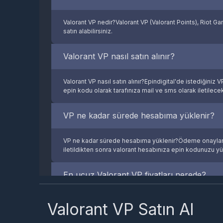
Valorant VP nedir?Valorant VP (Valorant Points), Riot Game
BKM, Visa, Mastercard, Troy ile güvenli
satın alabilirsiniz.
ödeme, hızlı teslimat ve 7/24 destek ile
ucuz
VP satın alma
deneyimi için doğru
adrestesiniz.
Valorant VP nasıl satın alınır?
Valorant VP nasıl satın alınır?Epindigital'de istediğini
epin kodu olarak tarafınıza mail ve sms olarak iletilecekt
VP ne kadar sürede hesabıma yüklenir?
VP ne kadar sürede hesabıma yüklenir?Ödeme onaylandık
iletildikten sonra valorant hesabınıza epin kodunuzu yük
En ucuz Valorant VP fiyatları nerede?
En ucuz Valorant VP fiyatları nerede?Epindigital, Türki
Valorant VP Satın Al
alabilirsiniz.