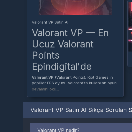
Valorant VP Satın Al
Valorant VP — En
Ucuz Valorant
Points
Epindigital'de
Valorant VP
(Valorant Points), Riot Games'in
popüler FPS oyunu Valorant'ta kullanılan oyun
içi para birimidir. VP ile silah kaplamaları, ajan
devamını oku...
açılımları, Battle Pass ve kozmetik içerikler
satın alabilirsiniz.
Valorant VP Satın Al Sıkça Sorulan S
Epindigital'de
en ucuz Valorant VP fiyatları
ile
ihtiyacınıza uygun paketi güvenle satın
alabilirsiniz. Ödeme tamamlandıktan sonra
VP'niz anında hesabınıza yüklenir.
Valorant VP nedir?