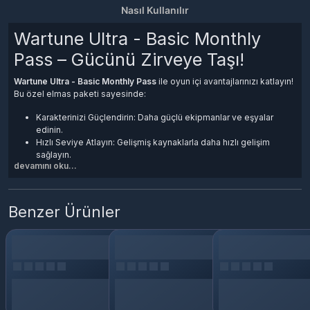
Nasıl Kullanılır
Wartune Ultra - Basic Monthly
Pass – Gücünü Zirveye Taşı!
Wartune Ultra - Basic Monthly Pass
ile oyun içi avantajlarınızı katlayın!
Bu özel elmas paketi sayesinde:
Karakterinizi Güçlendirin: Daha güçlü ekipmanlar ve eşyalar
edinin.
Hızlı Seviye Atlayın: Gelişmiş kaynaklarla daha hızlı gelişim
sağlayın.
devamını oku...
Özel İçeriklerin Kilidini Açın: Sınırlı içerikler ve premium
avantajlara erişin.
💎 Rakiplerinizin Önüne Geçin!
Benzer Ürünler
Anında teslimat ve güvenli ödeme seçenekleriyle
Wartune Ultra 100
Elmas
Paketi'ni şimdi satın alın, zirveye ulaşmanın tadını çıkarın!