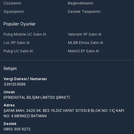
Cüzdanım
Beğendiklerim
Siparişlerim
Destek Taleplerim
Popüler Oyunlar
Pubg Mobile UC Satın Al
Valorant VP Satın Al
LoL RP Satın Al
MLBB Elmas Satın Al
Pubg UC Satın Al
Metin2 EP Satın Al
İletişim
Vergi Dairesi / Numarası
3361253586
Unvan
EPİNDİGİTAL BİLİŞİM LİMİTED ŞİRKETİ
Adres
ŞAFAK MAH. 3420 SK. BES YILDIZ HAYAT SITESI B BLOK NO: 1 İÇ KAPI
NO: 4 MERKEZ/ BATMAN
Destek
0850 305 9272