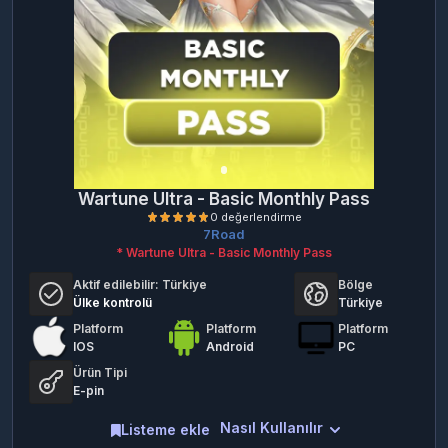
Wartune Ultra - Basic Monthly Pass
7Road
* Wartune Ultra - Basic Monthly Pass
Aktif edilebilir:
Türkiye
Bölge
Ülke kontrolü
Türkiye
Platform
Platform
Platform
IOS
Android
PC
Ürün Tipi
0 değerlendirme
E-pin
Nasıl Kullanılır
Listeme ekle