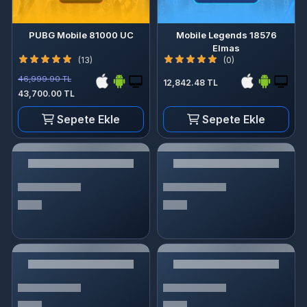
PUBG Mobile 81000 UC
Mobile Legends 18576
Elmas
(13)
(0)
46,999.90 TL
12,842.48 TL
43,700.00 TL
Sepete Ekle
Sepete Ekle