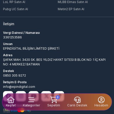
LoL RP Satın Al
MLBB Elmas Satın Al
Pubg UC Satın Al
Metin2 EP Satın Al
İletişim
Vergi Dairesi / Numarası
3361253586
Unvan
EPİNDİGİTAL BİLİŞİM LİMİTED ŞİRKETİ
Adres
ŞAFAK MAH. 3420 SK. BES YILDIZ HAYAT SITESI B BLOK NO: 1 İÇ KAPI
NO: 4 MERKEZ/ BATMAN
Destek
0850 305 9272
İletişim E-Posta
info@epindigital.com
0
Keşfet
Kategoriler
Sepetim
Canlı Destek
Hesabım
Ödeme Yöntemleri