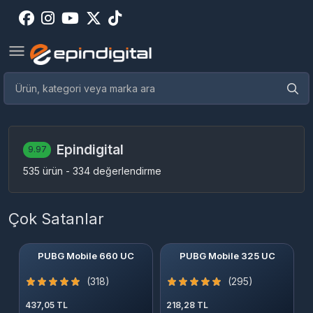
Epindigital
9.97
535 ürün - 334 değerlendirme
Çok Satanlar
PUBG Mobile 660 UC
PUBG Mobile 325 UC
(318)
(295)
437,05 TL
218,28 TL
4