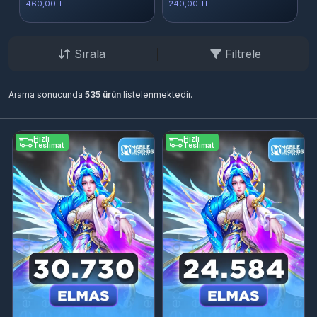
460,00 TL
240,00 TL
5
Sırala
Filtrele
Arama sonucunda
535 ürün
listelenmektedir.
Hızlı
Hızlı
Teslimat
Teslimat