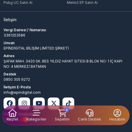
Wartune Ultra'da başarılı bir oyuncu olmak ve rakiplerinizin önüne
Pubg UC Satın Al
Metin2 EP Satın Al
geçmek için elmaslar büyük bir öneme sahiptir. Epindigital
üzerinden güvenilir bir şekilde elmas satın alarak oyun
deneyiminizi zenginleştirebilir ve hızlı bir şekilde ilerleyebilirsiniz.
İletişim
Farklı paket seçenekleri ve uygun fiyatlarla sunulan elmaslar
sayesinde, ihtiyaçlarınıza en uygun olanı seçerek avantaj elde
Vergi Dairesi / Numarası
edebilirsiniz.
3361253586
Unvan
EPİNDİGİTAL BİLİŞİM LİMİTED ŞİRKETİ
Adres
ŞAFAK MAH. 3420 SK. BES YILDIZ HAYAT SITESI B BLOK NO: 1 İÇ KAPI
NO: 4 MERKEZ/ BATMAN
Destek
0850 305 9272
İletişim E-Posta
info@epindigital.com
0
Ödeme Yöntemleri
Keşfet
Kategoriler
Sepetim
Canlı Destek
Hesabım