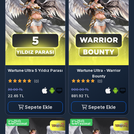
Wartune Ultra 5 Yıldız Parası
Wartune Ultra - Warrior
Bounty
(0)
(0)
30.00 TL
900.00 TL
22.65 TL
881.92 TL
Sepete Ekle
Sepete Ekle
Hızlı
Hızlı
Teslimat
Teslimat