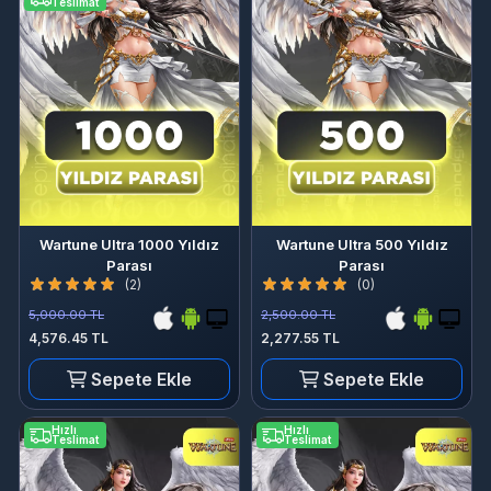
Teslimat
Wartune Ultra 1000 Yıldız
Wartune Ultra 500 Yıldız
Parası
Parası
(2)
(0)
5,000.00 TL
2,500.00 TL
4,576.45 TL
2,277.55 TL
Sepete Ekle
Sepete Ekle
Hızlı
Hızlı
Teslimat
Teslimat