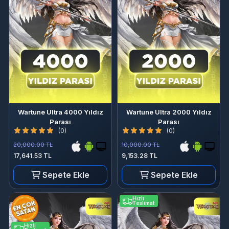
Wartune Ultra 4000 Yıldız
Wartune Ultra 2000 Yıldız
Parası
Parası
(0)
(0)
20,000.00 TL
10,000.00 TL
17,641.53 TL
9,153.28 TL
Sepete Ekle
Sepete Ekle
Hızlı
Teslimat
Hızlı