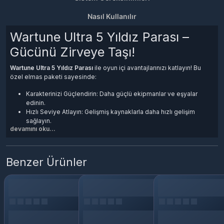
Nasıl Kullanılır
Wartune Ultra 5 Yıldız Parası –
Gücünü Zirveye Taşı!
Wartune Ultra 5 Yıldız Parası
ile oyun içi avantajlarınızı katlayın! Bu
özel elmas paketi sayesinde:
Karakterinizi Güçlendirin: Daha güçlü ekipmanlar ve eşyalar
edinin.
Hızlı Seviye Atlayın: Gelişmiş kaynaklarla daha hızlı gelişim
sağlayın.
devamını oku...
Özel İçeriklerin Kilidini Açın: Sınırlı içerikler ve premium
avantajlara erişin.
💎 Rakiplerinizin Önüne Geçin!
Benzer Ürünler
Anında teslimat ve güvenli ödeme seçenekleriyle
Wartune Ultra 100
Elmas
Paketi'ni şimdi satın alın, zirveye ulaşmanın tadını çıkarın!