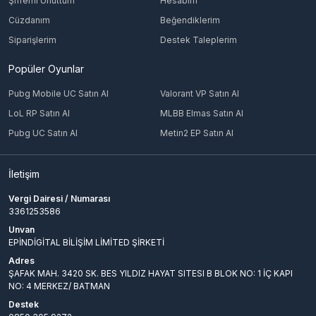
Şifremi Unuttum
Hesabım
Cüzdanım
Beğendiklerim
Siparişlerim
Destek Taleplerim
Popüler Oyunlar
Pubg Mobile UC Satın Al
Valorant VP Satın Al
LoL RP Satın Al
MLBB Elmas Satın Al
Pubg UC Satın Al
Metin2 EP Satın Al
İletişim
Vergi Dairesi / Numarası
3361253586
Unvan
EPİNDİGİTAL BİLİŞİM LİMİTED ŞİRKETİ
Adres
ŞAFAK MAH. 3420 SK. BES YILDIZ HAYAT SITESI B BLOK NO: 1 İÇ KAPI
NO: 4 MERKEZ/ BATMAN
Destek