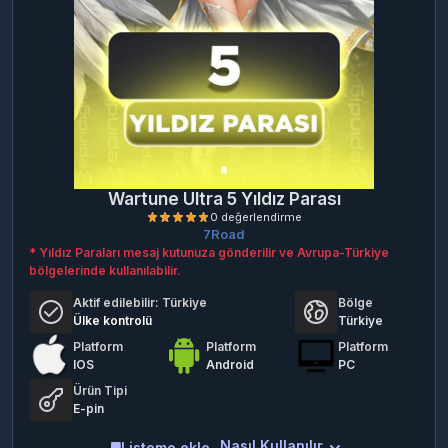
Wartune Ultra 5 Yıldız Parası
7Road
* Yıldız Paraları mesaj kutunuza gönderilir ve Avrupa-Türkiye
bölgelerinde kullanılabilir.
Aktif edilebilir:
Türkiye
Bölge
Ülke kontrolü
Türkiye
Platform
Platform
Platform
IOS
Android
PC
0 değerlendirme
Ürün Tipi
E-pin
Nasıl Kullanılır
Listeme ekle