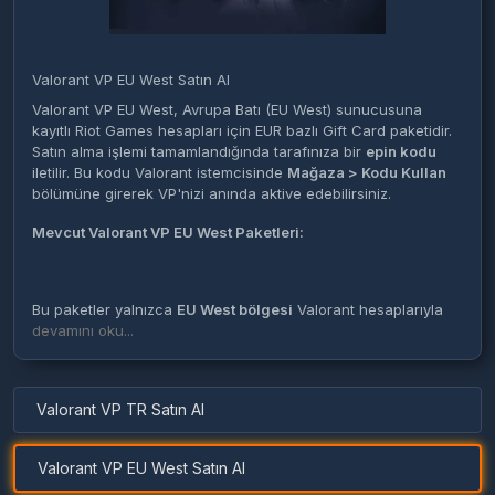
Valorant VP EU West Satın Al
Valorant VP EU West, Avrupa Batı (EU West) sunucusuna
kayıtlı Riot Games hesapları için EUR bazlı Gift Card paketidir.
Satın alma işlemi tamamlandığında tarafınıza bir
epin kodu
iletilir. Bu kodu Valorant istemcisinde
Mağaza > Kodu Kullan
bölümüne girerek VP'nizi anında aktive edebilirsiniz.
Mevcut Valorant VP EU West Paketleri:
Bu paketler yalnızca
EU West bölgesi
Valorant hesaplarıyla
uyumludur. Türkiye hesabı kullananlar için
devamını oku...
Valorant VP TR
paketlerimizi inceleyebilirsiniz.
Valorant VP TR Satın Al
Valorant VP EU West Satın Al