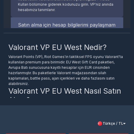
Kullan bölümüne giderek kodunuzu girin. VP'niz anında
hesabınıza tanımlanır.
Satın alma için hesap bilgilerimi paylaşmam
gerekiyor mu?
Valorant VP EU West Nedir?
Hayır, hiçbir hesap bilginizi paylaşmanıza gerek yoktur.
Epin kodunu kendiniz Valorant istemcisine girerek
aktivasyonu tamamlarsınız.
Valorant Points (VP), Riot Games'in taktiksel FPS oyunu Valorant'ta
kullanılan premium para birimidir. EU West Gift Card paketleri,
Avrupa Batı sunucusuna kayıtlı hesaplar için EUR cinsinden
Türkiye'den EU West hesabıma VP
hazırlanmıştır. Bu paketlerle Valorant mağazasından silah
yükleyebilir miyim?
kaplamaları, battle pass, ajan içerikleri ve daha fazlasını satın
alabilirsiniz.
Valorant VP EU West Nasıl Satın
Evet. Fiziksel konumunuz değil, hesabınızın kayıtlı
Alınır?
olduğu bölge önemlidir. EU West sunucusunda
hesabınız varsa Türkiye'den sorunsuzca EU West paketi
satın alabilirsiniz.
Epindigital'den istediğiniz EUR paketini seçin ve ödemenizi
tamamlayın. Satın alma işleminin ardından tarafınıza bir epin kodu
iletilir. Valorant istemcisini açın, Mağaza sekmesine gidin, "Kodu
50 EUR'luk pakette kaç VP kazanırım?
Türkçe / TL
Kullan" bölümüne epin kodunuzu girerek VP'nizi anında aktive edin.
Hesap bilgilerinizi kimseyle paylaşmanıza gerek yoktur.