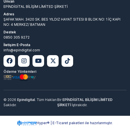
Unvan
EPİNDİGİTAL BİLİŞİM LİMİTED ŞİRKETİ
Adres
ŞAFAK MAH. 3420 SK. BES YILDIZ HAYAT SITESI B BLOK NO: 1 İÇ KAPI
NO: 4 MERKEZ/ BATMAN
Destek
0850 305 9272
İletişim E-Posta
info@epindigital.com
Ödeme Yöntemleri
© 2026
Epindigital
. Tüm Hakları
Bir
EPİNDİGİTAL BİLİŞİM LİMİTED
Saklıdır.
ŞİRKETİ
İştirakidir.
Hyper® | E-Ticaret paketleri ile hazırlanmıştır.