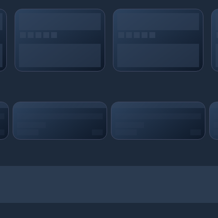
den gerçekleşir. PUBG Mobile 180 UC'niz ödeme onayından dakikalar içinde Tür