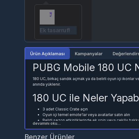
Ek tasarruf!
Ürün Açıklaması
Kampanyalar
PUBG Mobile 180 UC N
180 UC, birkaç sandık açmak ya da belirli oyun içi ikonlar v
anında yüklenir.
180 UC ile Neler Yapabi
3 adet Classic Crate açın
Oyun içi temel emote'lar veya avatarlar satın alın
Belirli sezon etkinliklerinde ek spin veya çekiliş hakk
devamını oku...
Mevcut UC bakiyenizi hızla tamamlayın
Benzer Ürünler