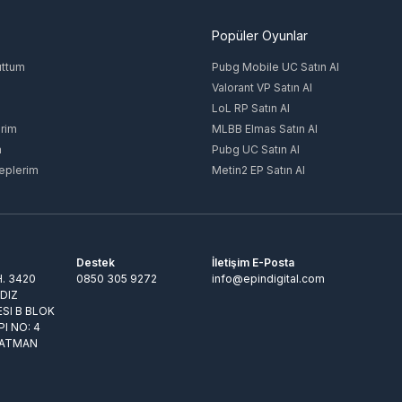
Popüler Oyunlar
uttum
Pubg Mobile UC Satın Al
Valorant VP Satın Al
LoL RP Satın Al
rim
MLBB Elmas Satın Al
m
Pubg UC Satın Al
eplerim
Metin2 EP Satın Al
Destek
İletişim E-Posta
. 3420
0850 305 9272
info@epindigital.com
LDIZ
ESI B BLOK
PI NO: 4
BATMAN