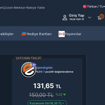
Türkçe / TL
ım
Çözüm Merkezi
+Bakiye Yükle
Giriş Yap
0
veya üye ol
ekilişler
Hediye Kartları
Yayıncılar
SATICININ TEKLIFI
9.97
Epindigital
%
99.7
pozitif değerlendirme
131,65
TL
150,00 TL
%12
Kazancımı Gör
18,35 TL