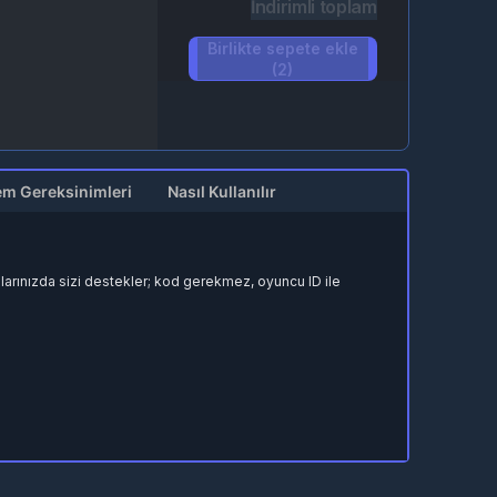
İndirimli toplam
Birlikte sepete ekle
(2)
em Gereksinimleri
Nasıl Kullanılır
ımlarınızda sizi destekler; kod gerekmez, oyuncu ID ile