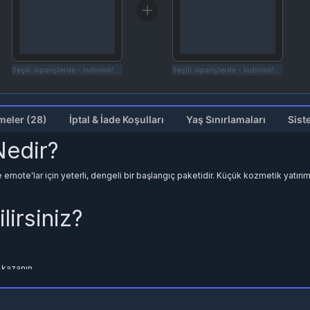
Seçili siparişlerde - İndirimli!
Seçili siparişlerde - İndirimli!
Değerlendirmeler (28)
İptal & İade Koşulları
Yaş Sınırlamaları
Sist
edir?
e emote'lar için yeterli, dengeli bir başlangıç paketidir. Küçük kozmetik yatır
lirsiniz?
ı kazanın