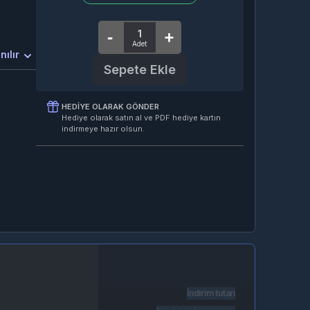
nılır
Sepete Ekle
HEDIYE OLARAK GÖNDER
Hediye olarak satın al ve PDF hediye kartın
indirmeye hazır olsun.
İndirim tutarı