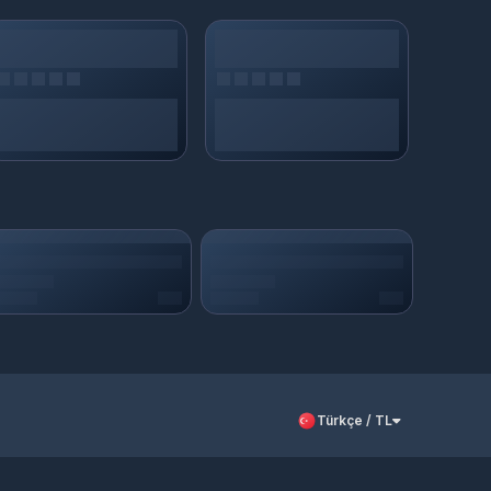
kiye hesabınıza aktarılır. Sorun yaşarsanız 7/24 destek
Türkçe / TL