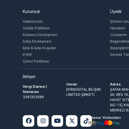
Kurumsal
Üyelik
Hakkımızda
Şifremi Un
Gizlilik Politikası
Hesabım
Kullanıcı Sözleşmesi
Cüzdanım
Satış Sözleşmesi
Beğendikle
İptal & İade Koşulları
Siparişleri
KVKK
Destek Tal
Çerez Politikası
İletişim
Unvan
Adres
Vergi Dairesi /
EPİNDİGİTAL BİLİŞİM
ŞAFAK MAH
Numarası
LİMİTED ŞİRKETİ
SK. BES YI
3361253586
HAYAT SIT
NO: 1 İÇ KA
MERKEZ/ 
Ödeme Yöntemleri