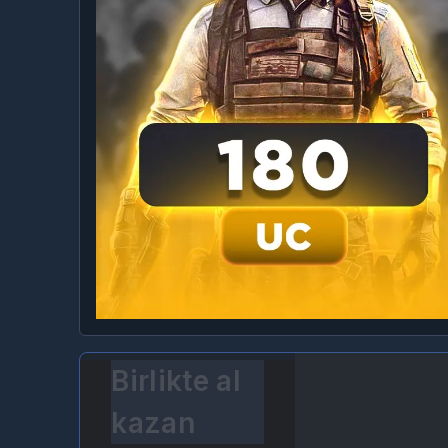
Birlikte al
kazan