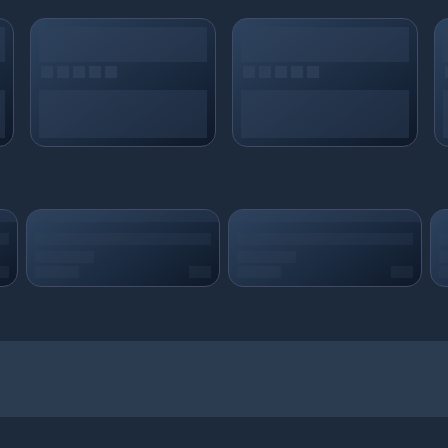
ize dakikalar içinde yüklensin. Geniş ödeme seçenekleri, şeffaf fiyatlandırma