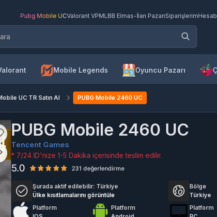
Pubg Mobile UC
Valorant VP
MLBB Elmas
-
İlan Pazarı
Siparişlerim
Hesab
Valorant
Mobile Legends
Oyuncu Pazarı
Ç
obile UC TR Satın Al
PUBG Mobile 2460 UC
PUBG Mobile 2460 UC
Tencent Games
* 7/24 ID'nize 1-5 Dakika içerisinde teslim edilir.
5.0
231 değerlendirme
Şurada aktif edilebilir:
Türkiye
Bölge
Ülke kısıtlamalarını görüntüle
Türkiye
Platform
Platform
Platform
IOS
Android
PC