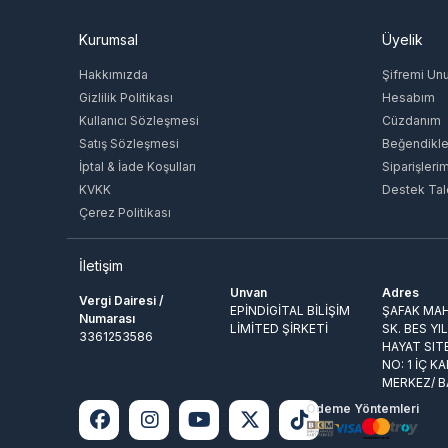
Kurumsal
Üyelik
Hakkımızda
Şifremi Un
Gizlilik Politikası
Hesabım
Kullanıcı Sözleşmesi
Cüzdanım
Satış Sözleşmesi
Beğendikle
İptal & İade Koşulları
Siparişleri
KVKK
Destek Tal
Çerez Politikası
İletişim
Unvan
Adres
Vergi Dairesi /
EPİNDİGİTAL BİLİŞİM
ŞAFAK MAH
Numarası
LİMİTED ŞİRKETİ
SK. BES YI
3361253586
HAYAT SIT
NO: 1 İÇ KA
MERKEZ/ 
Ödeme Yöntemleri