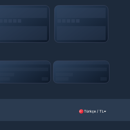
 ve 7/24 müşteri desteğiyle güvenle alışveriş yapın.
Türkçe / TL