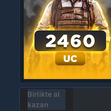
Birlikte al
kazan