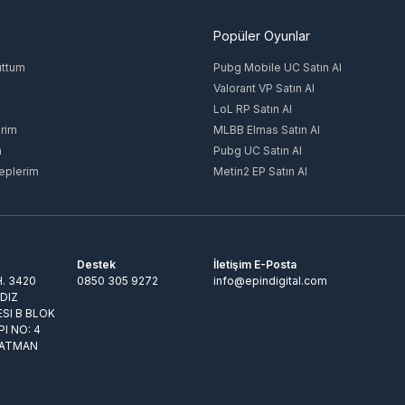
Popüler Oyunlar
uttum
Pubg Mobile UC Satın Al
Valorant VP Satın Al
LoL RP Satın Al
rim
MLBB Elmas Satın Al
m
Pubg UC Satın Al
eplerim
Metin2 EP Satın Al
Destek
İletişim E-Posta
. 3420
0850 305 9272
info@epindigital.com
LDIZ
ESI B BLOK
PI NO: 4
BATMAN