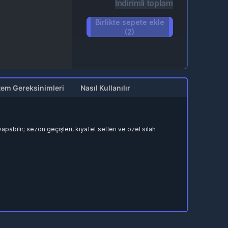
İndirimli toplam
Birlikte sepete ekle
(2)
tem Gereksinimleri
Nasıl Kullanılır
abilir; sezon geçişleri, kıyafet setleri ve özel silah