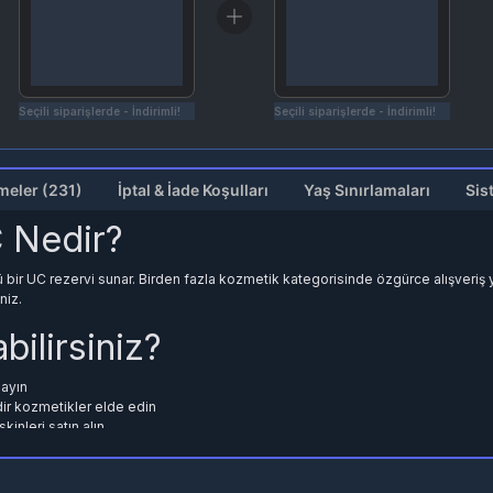
Seçili siparişlerde - İndirimli!
Seçili siparişlerde - İndirimli!
Değerlendirmeler (231)
İptal & İade Koşulları
Yaş Sınırlamaları
Sis
 Nedir?
r UC rezervi sunar. Birden fazla kozmetik kategorisinde özgürce alışveriş yap
niz.
ilirsiniz?
layın
ir kozmetikler elde edin
kinleri satın alın
n