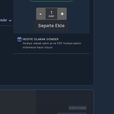
nılır
Sepete Ekle
HEDIYE OLARAK GÖNDER
Hediye olarak satın al ve PDF hediye kartın
indirmeye hazır olsun.
İndirim tutarı