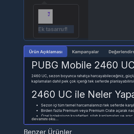
Ek tasarruf!
Ürün Açıklaması
Kampanyalar
PUBG Mobile 2460 UC
2460 UC, sezon boyunca rahatça harcayabileceğiniz, güçlü bi
kaplamaları dahil pek çok içeriği tek seferde planlayabilirsi
2460 UC ile Neler Yapab
Sezon içi tüm temel harcamalarınızı tek seferde karşı
Birden fazla Premium veya Premium Crate açarak nad
Özel koleksiyon kıyafetleri, silah kaplamaları ve araç s
devamını oku...
Sezon sonu ödülleri için UC bütçenizi güvenceye alı
Benzer Ürünler