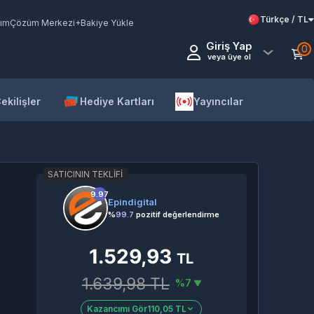
Türkçe / TL
ım
Çözüm Merkezi
+Bakiye Yükle
Giriş Yap
0
veya üye ol
ekilişler
Hediye Kartları
Yayıncılar
SATICININ TEKLIFI
9.97
Epindigital
%
99.7
pozitif değerlendirme
1.529,93
TL
1.639,98 TL
%7
Kazancımı Gör
110,05 TL