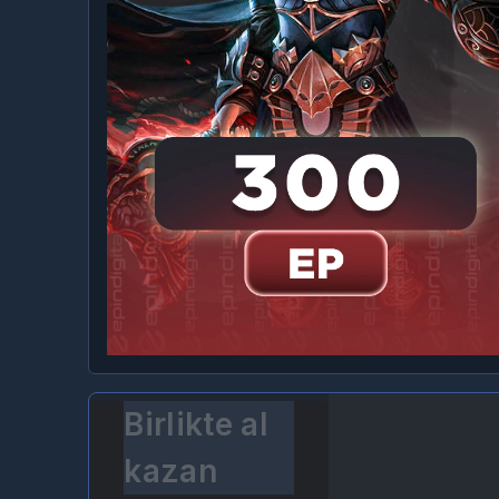
Birlikte al
kazan