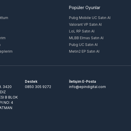
Popüler Oyunlar
uttum
Pubg Mobile UC Satın Al
Valorant VP Satın Al
LoL RP Satın Al
rim
MLBB Elmas Satın Al
m
Pubg UC Satın Al
eplerim
Metin2 EP Satın Al
Destek
İletişim E-Posta
. 3420
0850 305 9272
info@epindigital.com
LDIZ
ESI B BLOK
PI NO: 4
BATMAN