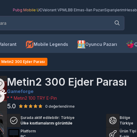
Pubg Mobile UC
Valorant VP
MLBB Elmas
-
İlan Pazarı
Siparişlerim
Hesab
Valorant
Mobile Legends
Oyuncu Pazarı
Ç
Metin2 300 Ejder Parası
Metin2 300 Ejder Parası
Gameforge
* * Metin2 100 TRY E-Pin
5.0
0 değerlendirme
Şurada aktif edilebilir:
Türkiye
Bölge
Ülke kısıtlamalarını görüntüle
Türkiye
Platform
Ürün Tipi
PC
E-pin