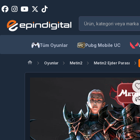
Tüm Oyunlar
Pubg Mobile UC
Oyunlar
Metin2
Metin2 Ejder Parası