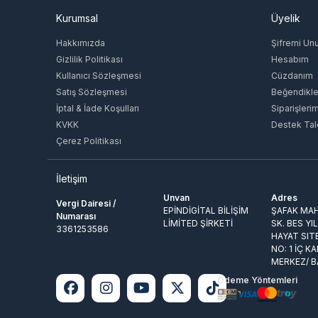
Kurumsal
Üyelik
Hakkımızda
Şifremi Un
Gizlilik Politikası
Hesabım
Kullanıcı Sözleşmesi
Cüzdanım
Satış Sözleşmesi
Beğendikle
İptal & İade Koşulları
Siparişleri
KVKK
Destek Tal
Çerez Politikası
İletişim
Unvan
Adres
Vergi Dairesi /
EPİNDİGİTAL BİLİŞİM
ŞAFAK MAH
Numarası
LİMİTED ŞİRKETİ
SK. BES YI
3361253586
HAYAT SIT
NO: 1 İÇ KA
MERKEZ/ 
Ödeme Yöntemleri