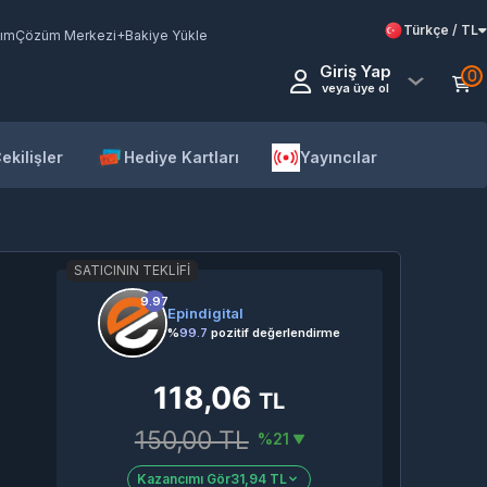
Türkçe / TL
ım
Çözüm Merkezi
+Bakiye Yükle
Giriş Yap
0
veya üye ol
ekilişler
Hediye Kartları
Yayıncılar
SATICININ TEKLIFI
9.97
Epindigital
%
99.7
pozitif değerlendirme
118,06
TL
150,00 TL
%21
Kazancımı Gör
31,94 TL