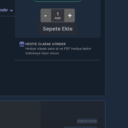
nılır
Sepete Ekle
HEDIYE OLARAK GÖNDER
Hediye olarak satın al ve PDF hediye kartın
indirmeye hazır olsun.
İndirim tutarı