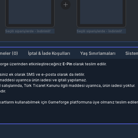
Seçili siparişlerde - İndirimli!
Seçili siparişlerde - İndirimli!
Değerlendirmeler (0)
İptal & İade Koşulları
Yaş Sınırlamaları
Siste
orge üzerinden etkinleştireceğiniz
E-Pin
olarak teslim edilir.
siniz ek olarak SMS ve e-posta olarak da iletilir.
. maddesi uyarınca ürün iadesi ve iptali yapılamaz.
d satışlarında, Türk Ticaret Kanunu ilgili maddesi uyarınca, ürün iadesi yoktur.
dır.
 kartlarını kullanabilmek için Gameforge platformuna üye olmanız teslim edilen