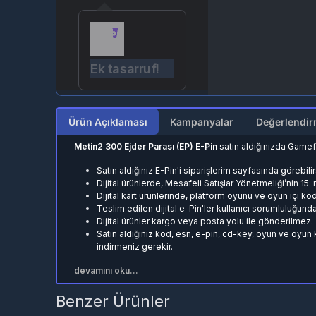
Ek tasarruf!
Ürün Açıklaması
Kampanyalar
Metin2 300 Ejder Parası (EP) E-Pin
satın aldığınızda Gamef
Satın aldığınız E-Pin'i
siparişlerim
sayfasında görebilir
Dijital ürünlerde, Mesafeli Satışlar Yönetmeliği’nin 15
Dijital kart ürünlerinde, platform oyunu ve oyun içi ko
Teslim edilen dijital e-Pin'ler kullanıcı sorumluluğunda
Dijital ürünler kargo veya posta yolu ile gönderilmez.
Satın aldığınız kod, esn, e-pin, cd-key, oyun ve oyun
indirmeniz gerekir.
devamını oku...
Benzer Ürünler