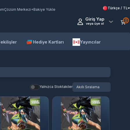
Türkçe / TL
ım
Çözüm Merkezi
+Bakiye Yükle
Giriş Yap
0
veya üye ol
ekilişler
Hediye Kartları
Yayıncılar
Yalnızca Stoktakiler