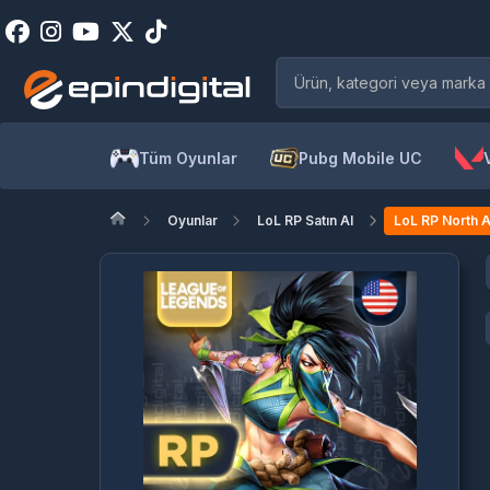
Tüm Oyunlar
Pubg Mobile UC
Oyunlar
LoL RP Satın Al
LoL RP North A