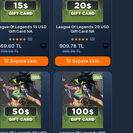
ague Of Legends 15 USD
League Of Legends 20 USD
Gift Card NA
Gift Card NA
(0)
(0)
69.60 TL
909.78 TL
799.99 TL
999.99 TL
Sepete Ekle
Sepete Ekle
ague Of Legends 50 USD
League Of Legends 100