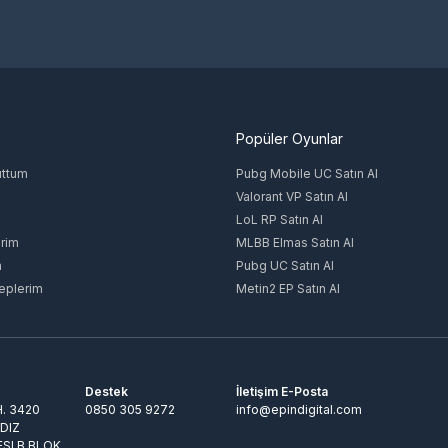
atın Alınır?
 güvenli ödeme yönteminizle tamamlayın. Ödeme onayının ardından epin kodunuz
ullanılır?
 yapın. Sol menüden "Prepaid Kartı Kullan" seçeneğine tıklayın, kodunuzu gi
Popüler Oyunlar
ın Al > Hediye Kartı veya Prepaid Kodu Kullan adımlarıyla yükleme yapılabil
arkı Nedir?
uttum
Pubg Mobile UC Satın Al
Valorant VP Satın Al
 geçerlidir. Türkiye hesabınız için LoL TR, Batı Avrupa hesabınız için EU West
LoL RP Satın Al
rim
MLBB Elmas Satın Al
m
Pubg UC Satın Al
eplerim
Metin2 EP Satın Al
Destek
İletişim E-Posta
. 3420
0850 305 9272
info@epindigital.com
LDIZ
ESI B BLOK