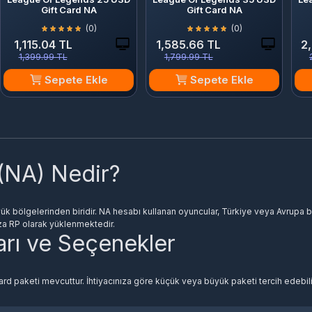
Gift Card NA
Gift Card NA
(0)
(0)
1,115.04 TL
1,585.66 TL
2
1,399.99 TL
1,799.99 TL
Sepete Ekle
Sepete Ekle
(NA) Nedir?
bölgelerinden biridir. NA hesabı kullanan oyuncular, Türkiye veya Avrupa böl
ıza RP olarak yüklenmektedir.
arı ve Seçenekler
ard paketi mevcuttur. İhtiyacınıza göre küçük veya büyük paketi tercih edebili