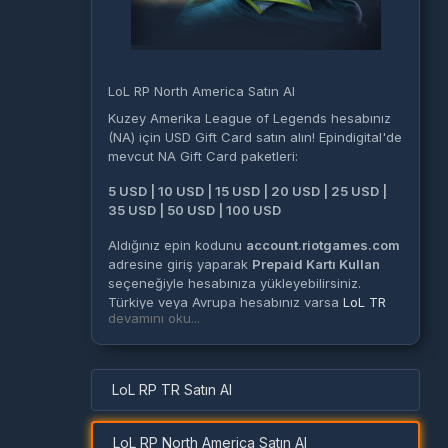
LoL RP North America Satın Al
Kuzey Amerika League of Legends hesabınız
(NA) için USD Gift Card satın alın! Epindigital'de
mevcut NA Gift Card paketleri:
5 USD | 10 USD | 15 USD | 20 USD | 25 USD |
35 USD | 50 USD | 100 USD
Aldığınız epin kodunu
account.riotgames.com
adresine giriş yaparak
Prepaid Kartı Kullan
seçeneğiyle hesabınıza yükleyebilirsiniz.
Türkiye veya Avrupa hesabınız varsa
LoL TR
devamını oku...
veya
EU West
kategorilerimizi inceleyebilirsiniz.
LoL RP TR Satın Al
LoL RP North America Satın Al