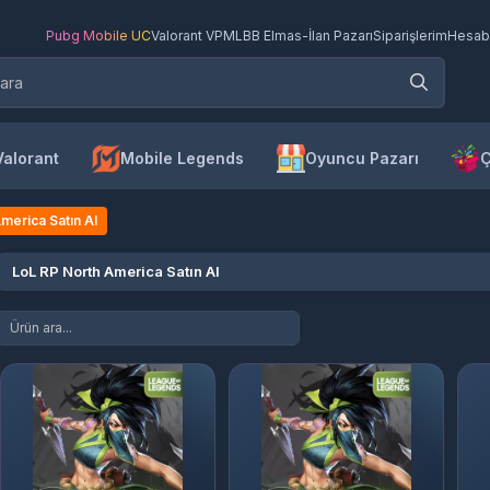
Pubg Mobile UC
Valorant VP
MLBB Elmas
-
İlan Pazarı
Siparişlerim
Hesab
Valorant
Mobile Legends
Oyuncu Pazarı
Ç
merica Satın Al
LoL RP North America Satın Al