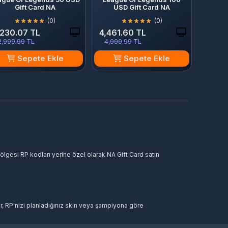
Gift Card NA
USD Gift Card NA
(0)
(0)
,230.07 TL
4,461.60 TL
2,999.99 TL
4,999.99 TL
Sepete Ekle
Sepete Ekle
gesi RP kodları yerine özel olarak NA Gift Card satın
r, RP'nizi planladığınız skin veya şampiyona göre