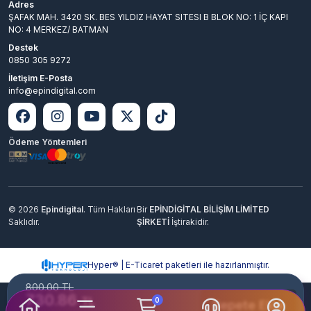
Adres
ŞAFAK MAH. 3420 SK. BES YILDIZ HAYAT SITESI B BLOK NO: 1 İÇ KAPI
NO: 4 MERKEZ/ BATMAN
Destek
0850 305 9272
İletişim E-Posta
info@epindigital.com
Ödeme Yöntemleri
© 2026
Epindigital
. Tüm Hakları
Bir
EPİNDİGİTAL BİLİŞİM LİMİTED
Saklıdır.
ŞİRKETİ
İştirakidir.
Hyper® | E-Ticaret paketleri ile hazırlanmıştır.
800.00 TL
730.86
TL
0
Sepete Ekle