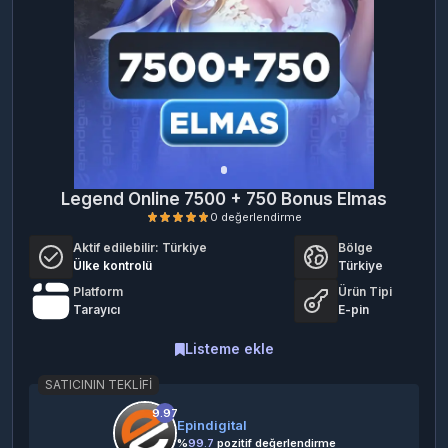
Legend Online 7500 + 750 Bonus Elmas
Aktif edilebilir:
Türkiye
Bölge
Ülke kontrolü
Türkiye
Platform
Ürün Tipi
Tarayıcı
E-pin
Listeme ekle
0 değerlendirme
SATICININ TEKLIFI
9.97
Epindigital
%
99.7
pozitif değerlendirme