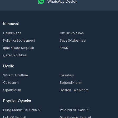
WhatsApp Destek
Kurumsal
Hakkımızda
Gizlilik Politikası
Kullanıcı Sözleşmesi
Satış Sözleşmesi
İptal & İade Koşulları
KVKK
Çerez Politikası
Üyelik
Şifremi Unuttum
Hesabım
Cüzdanım
Beğendiklerim
Siparişlerim
Destek Taleplerim
Popüler Oyunlar
Pubg Mobile UC Satın Al
Valorant VP Satın Al
LoL RP Satın Al
MLBB Elmas Satın Al