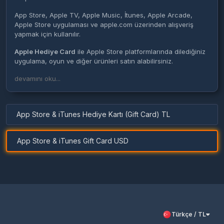
App Store, Apple TV, Apple Music, İtunes, Apple Arcade,
Apple Store uygulaması ve apple.com üzerinden alışveriş
yapmak için kullanılır.
Apple Hediye Card
ile Apple Store platformlarında dilediğiniz
uygulama, oyun ve diğer ürünleri satın alabilirsiniz.
Apple Hediye Card
devamını oku...
kodunuzu yükledikten sonra çeşitli IOS
ürünlerinden faydanabilmeniz için hesabınıza yansıyacaktır.
Kodu aldıktan sonra paketinizi istediğiniz zaman
doldurabilirsiniz
App Store & iTunes Hediye Kartı (Gift Card) TL
Şimdi Epindigital'den
İtunes Gift Card
satın alarak eğlence
dolu bir dünyanın kapısını aralayın
App Store & iTunes Gift Card USD
Türkçe / TL