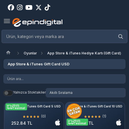
Oyunlar
App Store & iTunes Hediye Kartı (Gift Card)
App Store & iTunes Gift Card USD
Yalnızca Stoktakiler
Hızlı
App Store & iTunes Gift Card 5 USD
App Store & iTunes Gift Card 10 USD
Teslimat
(0)
(1)
Hızlı
252.84 TL
505.68 TL
Teslimat