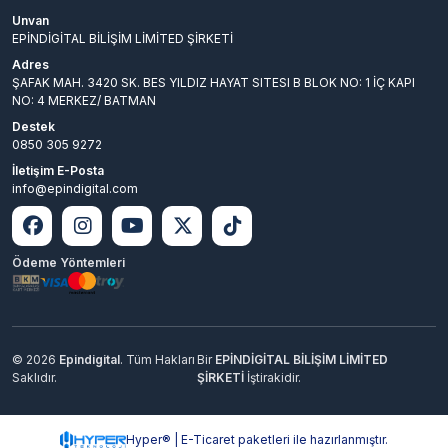
Unvan
EPİNDİGİTAL BİLİŞİM LİMİTED ŞİRKETİ
Adres
ŞAFAK MAH. 3420 SK. BES YILDIZ HAYAT SITESI B BLOK NO: 1 İÇ KAPI
NO: 4 MERKEZ/ BATMAN
Destek
0850 305 9272
İletişim E-Posta
info@epindigital.com
Ödeme Yöntemleri
© 2026
Epindigital
. Tüm Hakları
Bir
EPİNDİGİTAL BİLİŞİM LİMİTED
Saklıdır.
ŞİRKETİ
İştirakidir.
Hyper® | E-Ticaret paketleri ile hazırlanmıştır.