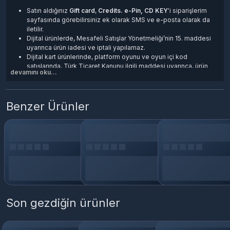
Satın aldığınız
Gift card
,
Credits. e-Pin, CD KEY
'i
siparişlerim
sayfasında görebilirsiniz ek olarak SMS ve e-posta olarak da
iletilir.
Dijital ürünlerde, Mesafeli Satışlar Yönetmeliği’nin 15. maddesi
uyarınca ürün iadesi ve iptali yapılamaz.
Dijital kart ürünlerinde, platform oyunu ve oyun içi kod
satışlarında, Türk Ticaret Kanunu ilgili maddesi uyarınca, ürün
devamını oku...
iadesi yoktur.
Teslim edilen dijital e-Pin'ler kullanıcı sorumluluğundadır.
Dijital ürünler kargo veya posta yolu ile gönderilmez.
Satın aldığınız kod, esn, e-pin, cd-key, oyun ve oyun kartlarını
Benzer Ürünler
kullanabilmek için
App Store
platformuna üye olmanız teslim
edilen ürün anahtarını aktif ederek Oyun/Hizmetleri cihazınıza
indirmeniz gerekir.
Binlerce faklı oyun ve hizmet için kredi yüklemek veya satın
almak için kullanılan ön ödemeli '' Prepaid '' kart.
Son gezdiğin ürünler