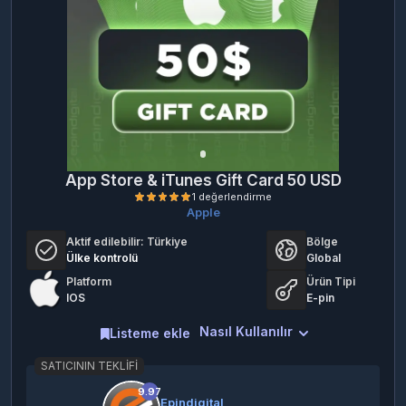
App Store & iTunes Gift Card 50 USD
Apple
Aktif edilebilir:
Türkiye
Bölge
Ülke kontrolü
Global
Platform
Ürün Tipi
IOS
E-pin
Nasıl Kullanılır
Listeme ekle
1 değerlendirme
SATICININ TEKLIFI
9.97
Epindigital