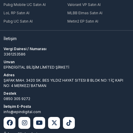
Pubg Mobile UC Satın Al
Valorant VP Satın Al
LoL RP Satın Al
MLBB Elmas Satın Al
Pubg UC Satın Al
Metin2 EP Satın Al
İletişim
Vergi Dairesi / Numarası
3361253586
Unvan
EPİNDİGİTAL BİLİŞİM LİMİTED ŞİRKETİ
Adres
ŞAFAK MAH. 3420 SK. BES YILDIZ HAYAT SITESI B BLOK NO: 1 İÇ KAPI
NO: 4 MERKEZ/ BATMAN
Destek
0850 305 9272
İletişim E-Posta
info@epindigital.com