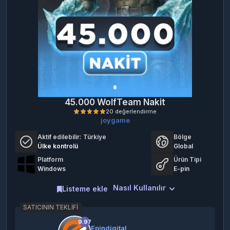
45.000 WolfTeam Nakit
joygame
Aktif edilebilir:
Türkiye
Bölge
Ülke kontrolü
Global
Platform
Ürün Tipi
Windows
E-pin
Nasıl Kullanılır
Listeme ekle
20 değerlendirme
SATICININ TEKLIFI
9.97
Epindigital