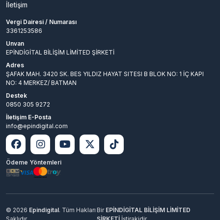
İletişim
Vergi Dairesi / Numarası
3361253586
Unvan
EPİNDİGİTAL BİLİŞİM LİMİTED ŞİRKETİ
Adres
ŞAFAK MAH. 3420 SK. BES YILDIZ HAYAT SITESI B BLOK NO: 1 İÇ KAPI
NO: 4 MERKEZ/ BATMAN
Destek
0850 305 9272
İletişim E-Posta
info@epindigital.com
Ödeme Yöntemleri
© 2026
Epindigital
. Tüm Hakları
Bir
EPİNDİGİTAL BİLİŞİM LİMİTED
Saklıdır.
ŞİRKETİ
İştirakidir.