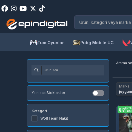
Tüm Oyunlar
Pubg Mobile UC
Arama s
Marka
joyga
Yalnızca Stoktakiler
Hızlı
Kategori
Tesl
WolfTeam Nakit