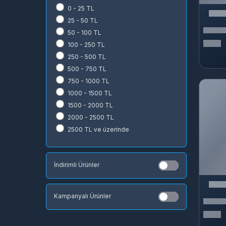
NCSoft
0 - 25 TL
Joymax
25 - 50 TL
IGG
50 - 100 TL
Artstorm
100 - 250 TL
Sony Computer Entertainment
250 - 500 TL
Ubisoft
500 - 750 TL
Knight Unity
750 - 1000 TL
n
1000 - 1500 TL
1500 - 2000 TL
2000 - 2500 TL
2500 TL ve üzerinde
İndirimli Ürünler
Kampanyalı Ürünler