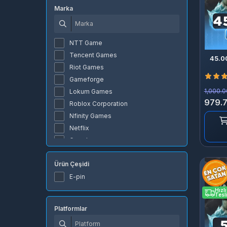
Marka
NTT Game
Tencent Games
45.0
Riot Games
Gameforge
1,000.0
Lokum Games
979.7
Roblox Corporation
Nfinity Games
Netflix
Google
Valve Corporation
Ürün Çeşidi
Apple
PlayStation
E-pin
joygame
Hızlı
Tesl
4399en Game
Platformlar
PUBG Studios
MOONTON Games