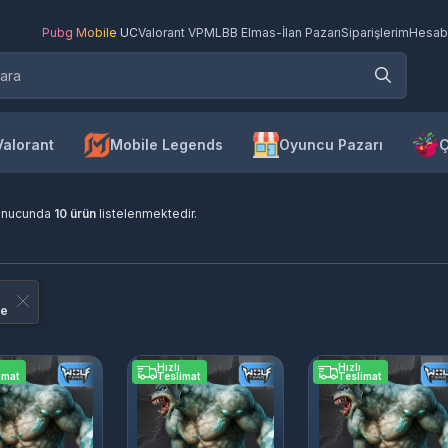
Pubg Mobile UC
Valorant VP
MLBB Elmas
-
İlan Pazarı
Siparişlerim
Hesab
Valorant
Mobile Legends
Oyuncu Pazarı
Ç
onucunda
10 ürün
listelenmektedir.
me
Hızlı
Hızlı
imat
Teslimat
Teslimat