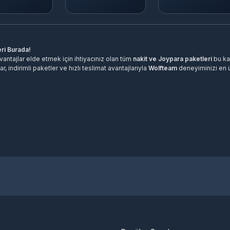
eri Burada!
antajlar elde etmek için ihtiyacınız olan tüm
nakit ve Joypara paketleri
bu ka
, indirimli paketler ve hızlı teslimat avantajlarıyla
Wolfteam
deneyiminizi en ü
 satın alarak karakterinizi güçlendirebilir ve oyun deneyiminizi zenginleştirebi
 çıkarabilirsiniz.