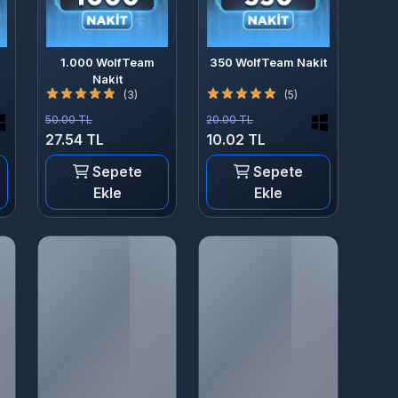
1.000 WolfTeam
350 WolfTeam Nakit
Nakit
(3)
(5)
50.00 TL
20.00 TL
27.54 TL
10.02 TL
Sepete
Sepete
Ekle
Ekle