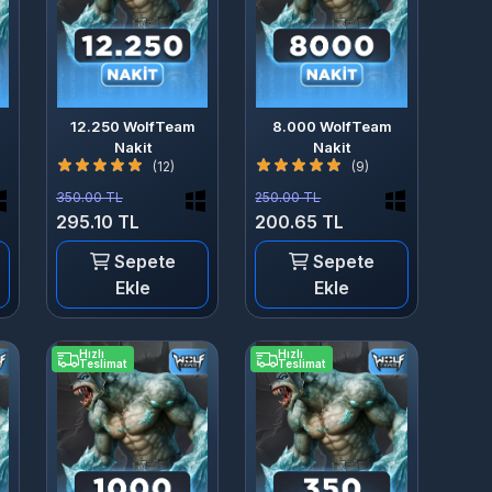
12.250 WolfTeam
8.000 WolfTeam
Nakit
Nakit
(12)
(9)
350.00 TL
250.00 TL
295.10 TL
200.65 TL
Sepete
Sepete
Ekle
Ekle
Hızlı
Hızlı
Teslimat
Teslimat