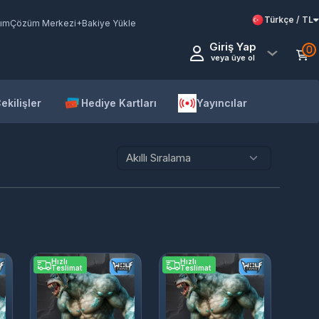
Türkçe / TL
ım
Çözüm Merkezi
+Bakiye Yükle
Giriş Yap
0
veya üye ol
ekilişler
Hediye Kartları
Yayıncılar
Hızlı
Hızlı
Teslimat
Teslimat