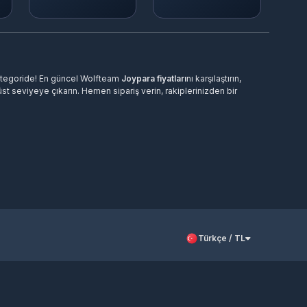
tegoride! En güncel Wolfteam
Joypara fiyatları
nı karşılaştırın,
st seviyeye çıkarın. Hemen sipariş verin, rakiplerinizden bir
Türkçe / TL
lirsiniz. Epindigital üzerinden güvenli ve hızlı bir şekilde