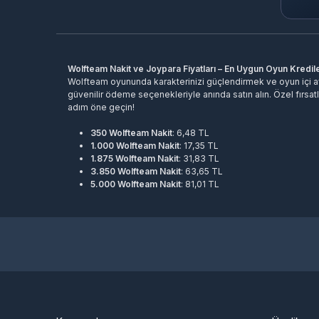
Wolfteam Nakit ve Joypara Fiyatları – En Uygun Oyun Kredil
Wolfteam oyununda karakterinizi güçlendirmek ve oyun içi av
güvenilir ödeme seçenekleriyle anında satın alın. Özel fırsatlar
adım öne geçin!
350 Wolfteam Nakit
: 6,48 TL
1.000 Wolfteam Nakit
: 17,35 TL
1.875 Wolfteam Nakit
: 31,83 TL
3.850 Wolfteam Nakit
: 63,65 TL
5.000 Wolfteam Nakit
: 81,01 TL
8.000 Wolfteam Nakit
: 127,31 TL
12.250 Wolfteam Nakit
: 190,97 TL
21.250 Wolfteam Nakit
: 318,29 TL
35.000 Wolfteam Nakit
: 509,27 TL
45.000 Wolfteam Nakit
: 636,59 TL
Bu paketler sayesinde, oyun içi mağazadan dilediğiniz eşyaları
Wolfteam Nakit satın al
arak, avantajlı fiyatlarla oyunun keyfini