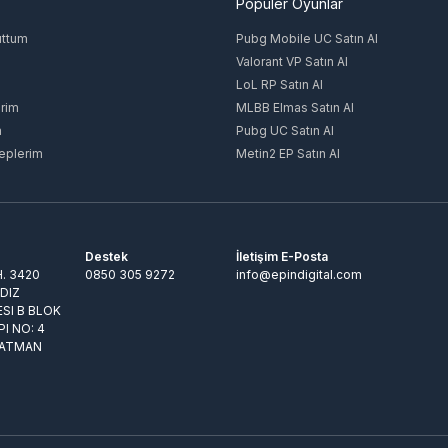
Popüler Oyunlar
uttum
Pubg Mobile UC Satın Al
Valorant VP Satın Al
LoL RP Satın Al
rim
MLBB Elmas Satın Al
m
Pubg UC Satın Al
eplerim
Metin2 EP Satın Al
Destek
İletişim E-Posta
. 3420
0850 305 9272
info@epindigital.com
LDIZ
ESI B BLOK
PI NO: 4
BATMAN