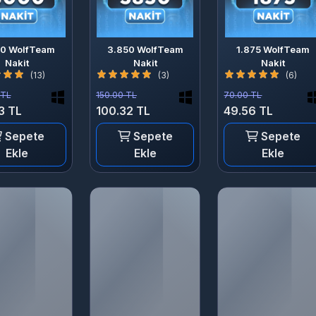
00 WolfTeam
3.850 WolfTeam
1.875 WolfTeam
Nakit
Nakit
Nakit
(13)
(3)
(6)
 TL
150.00 TL
70.00 TL
3 TL
100.32 TL
49.56 TL
Sepete
Sepete
Sepete
Ekle
Ekle
Ekle