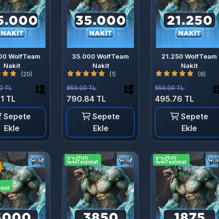
00 WolfTeam
35.000 WolfTeam
21.250 WolfTeam
Nakit
Nakit
Nakit
(20)
(1)
(9)
0 TL
850.00 TL
550.00 TL
1 TL
790.84 TL
495.76 TL
Sepete
Sepete
Sepete
Ekle
Ekle
Ekle
Hızlı
Hızlı
Teslimat
Teslimat
imat