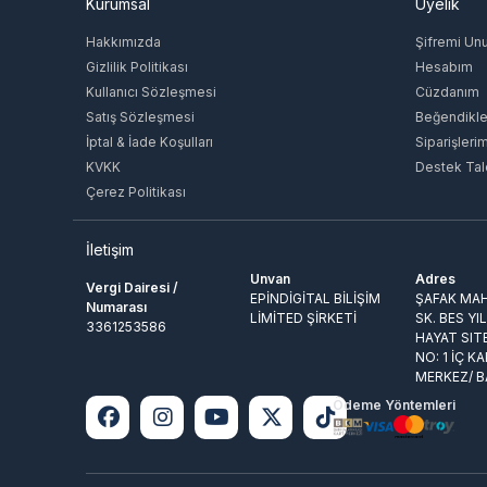
Kurumsal
Üyelik
Hakkımızda
Şifremi Un
Gizlilik Politikası
Hesabım
Kullanıcı Sözleşmesi
Cüzdanım
Satış Sözleşmesi
Beğendikle
İptal & İade Koşulları
Siparişleri
KVKK
Destek Tal
Çerez Politikası
İletişim
Unvan
Adres
Vergi Dairesi /
EPİNDİGİTAL BİLİŞİM
ŞAFAK MAH
Numarası
LİMİTED ŞİRKETİ
SK. BES YI
3361253586
HAYAT SIT
NO: 1 İÇ KA
MERKEZ/ 
Ödeme Yöntemleri