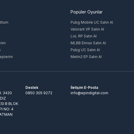
Popüler Oyunlar
uttum
Pubg Mobile UC Satın Al
Valorant VP Satın Al
LoL RP Satın Al
rim
MLBB Elmas Satın Al
m
Pubg UC Satın Al
eplerim
Metin2 EP Satın Al
Destek
İletişim E-Posta
. 3420
0850 305 9272
info@epindigital.com
LDIZ
ESI B BLOK
PI NO: 4
BATMAN