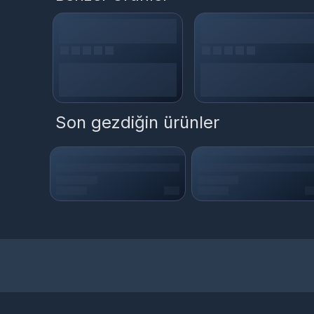
3. Adım: Epindigital.com üyeliğiniz var ise ve bakiyenizde
ulaşabilirsiniz.
2200
Fifa Points
Nereden alınır ?
2200
Fifa Points
satın almak
,
2200
Fifa Points
fiyatları
için 
Son gezdiğin ürünler