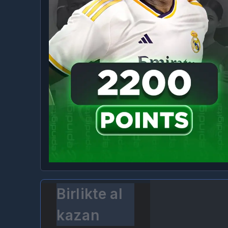
Birlikte al
kazan