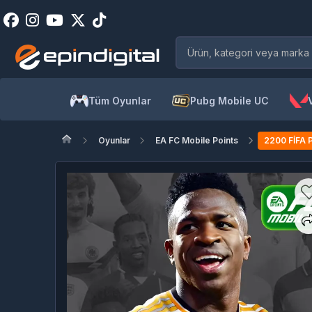
Tüm Oyunlar
Pubg Mobile UC
Oyunlar
EA FC Mobile Points
2200 FİFA P