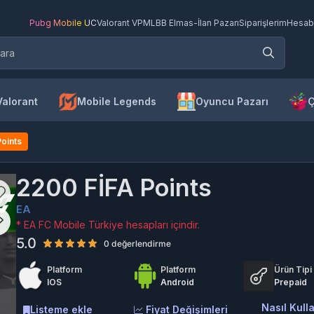
Pubg Mobile UC
Valorant VP
MLBB Elmas
-
İlan Pazarı
Siparişlerim
Hesab
Valorant
Mobile Legends
Oyuncu Pazarı
Ç
oints
2200 FİFA Points
EA
* EA FC Mobile Türkiye hesapları içindir.
5.0
0 değerlendirme
Platform
Platform
Ürün Tipi
IOS
Android
Prepaid
Nasıl Kulla
Listeme ekle
Fiyat Değişimleri