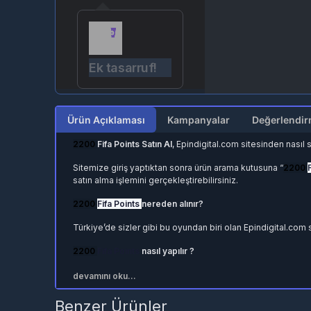
Ek tasarruf!
Ürün Açıklaması
Kampanyalar
2200
Fifa Points Satın Al
, Epindigital.com sitesinden nasıl sa
Sitemize giriş yaptıktan sonra ürün arama kutusuna “
2200
satın alma işlemini gerçekleştirebilirsiniz.
2200
Fifa Points
nereden alınır?
Türkiye’de sizler gibi bu oyundan biri olan Epindigital.com
2200
Fifa Points
nasıl yapılır ?
1. Adım: sayfasına giriş yapınız.
devamını oku...
2. Adım: Almak istediğiniz
2200
Fifa Points
miktarını seçin 
Benzer Ürünler