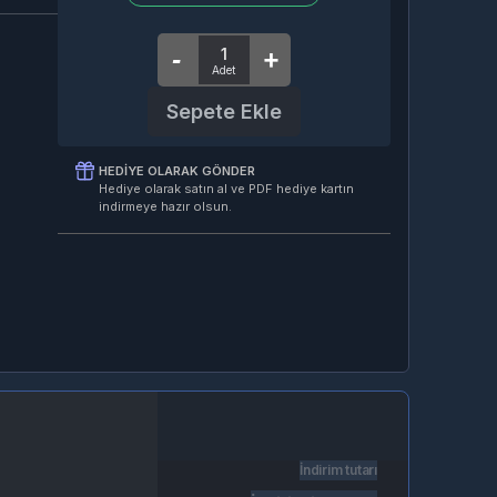
Sepete Ekle
HEDIYE OLARAK GÖNDER
Hediye olarak satın al ve PDF hediye kartın
indirmeye hazır olsun.
İndirim tutarı