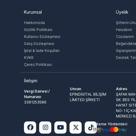
Kurumsal
Üyelik
Hakkımızda
Şifremi Un
Gizlilik Politikası
Hesabım
Kullanıcı Sözleşmesi
Cüzdanım
Satış Sözleşmesi
Beğendikle
İptal & İade Koşulları
Siparişleri
KVKK
Destek Tal
Çerez Politikası
İletişim
Unvan
Adres
Vergi Dairesi /
EPİNDİGİTAL BİLİŞİM
ŞAFAK MAH
Numarası
LİMİTED ŞİRKETİ
SK. BES YI
3361253586
HAYAT SIT
NO: 1 İÇ KA
MERKEZ/ 
Ödeme Yöntemleri