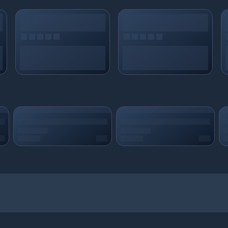
 para bulunuyor ise Satın Al dedikten sonra almış olduğunuz
2200
Fifa Points
k
Epindigital.com. Güvenli ve Hızlı teslimat ile
2200
Fifa Points
,
2200
Fifa Point