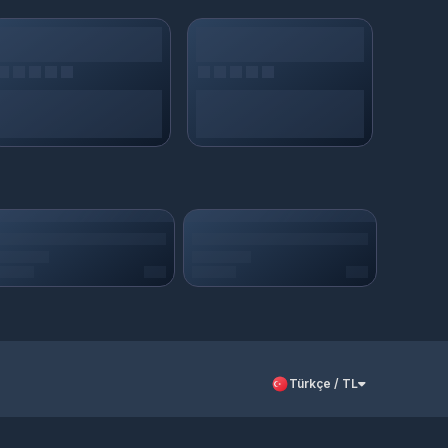
odunuza, Hesabım > Siparişlerim > üzerinden
s
al
mak için Epindigital'i ziyaret edebilirsiniz.
Türkçe / TL