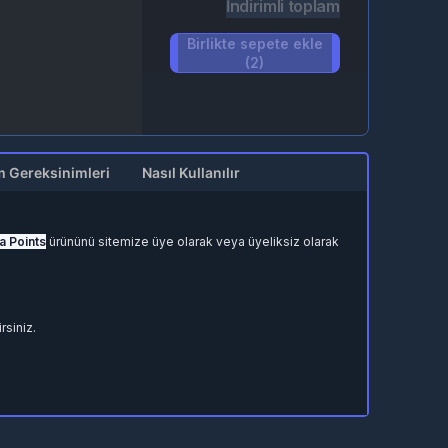
İndirimli toplam
Birlikte sepete ekle
(2)
m Gereksinimleri
Nasıl Kullanılır
fa Points
ürününü sitemize üye olarak veya üyeliksiz olarak
rsiniz.