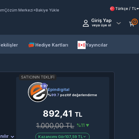
Türkçe / TL
ım
Çözüm Merkezi
+Bakiye Yükle
Giriş Yap
0
veya üye ol
ekilişler
Hediye Kartları
Yayıncılar
SATICININ TEKLIFI
9.97
Epindigital
%
99.7
pozitif değerlendirme
892,41
TL
1.000,00 TL
%11
nılır
Kazancımı Gör
107,59 TL