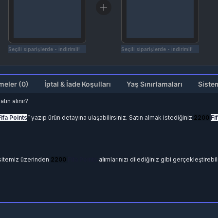
Seçili siparişlerde - İndirimli!
Seçili siparişlerde - İndirimli!
Değerlendirmeler (0)
İptal & İade Koşulları
Yaş Sınırlamaları
Siste
tın alınır?
Fifa Points
” yazıp ürün detayına ulaşabilirsiniz. Satın almak istediğiniz
2200
Fi
 sitemiz üzerinden
2200
Fifa Points
alı
mlarınızı dilediğiniz gibi gerçekleştirebili
Sepete Ekle yapınız.