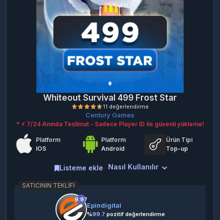
Whiteout Survival 499 Frost Star
Century Games
* ⚡ 7/24 Anında Teslimat - Sadece Player ID ile güvenli yükleme!
Platform
Platform
Ürün Tipi
IOS
Android
Top-up
Nasıl Kullanılır
Listeme ekle
SATICININ TEKLIFI
11 değerlendirme
9.97
Epindigital
%
99.7
pozitif değerlendirme