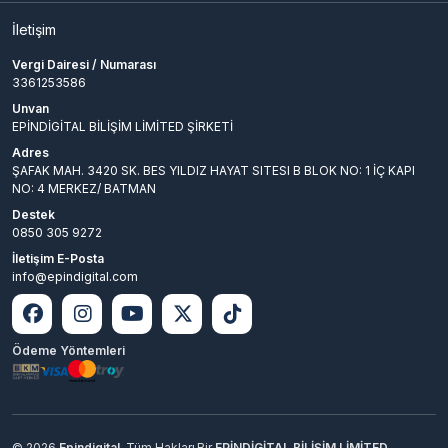
İletişim
Vergi Dairesi / Numarası
3361253586
Unvan
EPİNDİGİTAL BİLİŞİM LİMİTED ŞİRKETİ
Adres
ŞAFAK MAH. 3420 SK. BES YILDIZ HAYAT SITESI B BLOK NO: 1 İÇ KAPI
NO: 4 MERKEZ/ BATMAN
Destek
0850 305 9272
İletişim E-Posta
info@epindigital.com
Ödeme Yöntemleri
© 2026
Epindigital
. Tüm Hakları
Bir
EPİNDİGİTAL BİLİŞİM LİMİTED