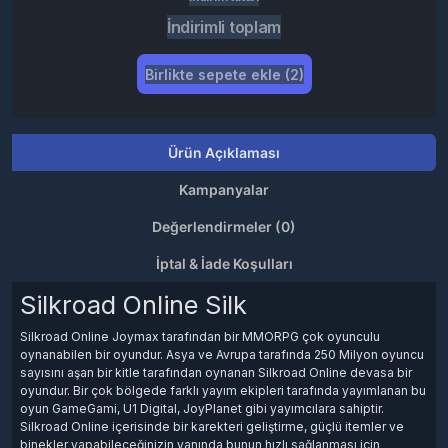
İndirimli toplam
Birlikte sepete ekle (2)
Ürün Açıklaması
Kampanyalar
Değerlendirmeler (0)
İptal & İade Koşulları
Silkroad Online Silk
Silkroad Online Joymax tarafından bir MMORPG çok oyunculu
oynanabilen bir oyundur. Asya ve Avrupa tarafında 250 Milyon oyuncu
sayısını aşan bir kitle tarafından oynanan Silkroad Online devasa bir
oyundur. Bir çok bölgede farklı yayım ekipleri tarafında yayımlanan bu
oyun GameGami, U1 Digital, JoyPlanet gibi yayımcılara sahiptir.
Silkroad Online içerisinde bir karekteri geliştirme, güçlü itemler ve
binekler yapabileceğinizin yanında bunun hızlı sağlanması için