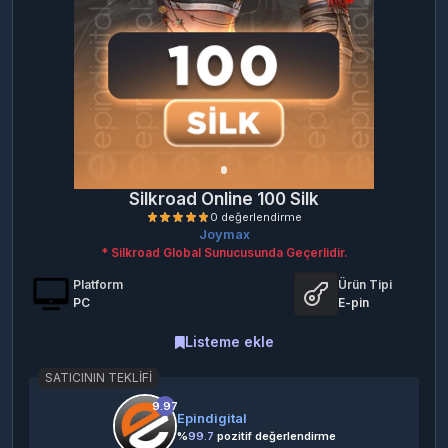
Silkroad Online 100 Silk
Joymax
* Silkroad Global Sunucusunda Geçerlidir.
Platform
Ürün Tipi
PC
E-pin
Listeme ekle
SATICININ TEKLIFI
0 değerlendirme
9.97
Epindigital
%
99.7
pozitif değerlendirme