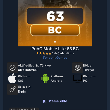
PubG Mobile Lite 63 BC
Tencent Games
Aktif edilebilir:
Türkiye
Bölge
Ülke kontrolü
Türkiye
Platform
Platform
Platform
IOS
Android
PC
Ürün Tipi
E-pin
0 değerlendirme
Listeme ekle
SATICININ TEKLIFI