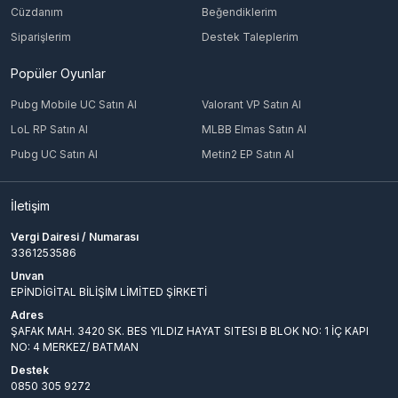
Cüzdanım
Beğendiklerim
Siparişlerim
Destek Taleplerim
Popüler Oyunlar
Pubg Mobile UC Satın Al
Valorant VP Satın Al
LoL RP Satın Al
MLBB Elmas Satın Al
Pubg UC Satın Al
Metin2 EP Satın Al
İletişim
Vergi Dairesi / Numarası
3361253586
Unvan
EPİNDİGİTAL BİLİŞİM LİMİTED ŞİRKETİ
Adres
ŞAFAK MAH. 3420 SK. BES YILDIZ HAYAT SITESI B BLOK NO: 1 İÇ KAPI
NO: 4 MERKEZ/ BATMAN
Destek
0850 305 9272