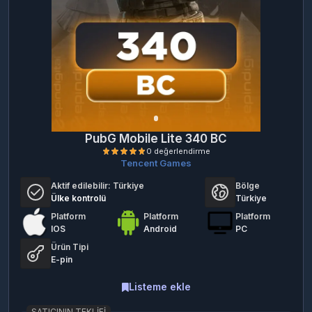
PubG Mobile Lite 340 BC
Tencent Games
Aktif edilebilir:
Türkiye
Bölge
Ülke kontrolü
Türkiye
Platform
Platform
Platform
IOS
Android
PC
Ürün Tipi
E-pin
0 değerlendirme
Listeme ekle
SATICININ TEKLIFI