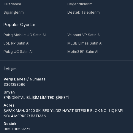
Cüzdanım
Beğendiklerim
Siparişlerim
Destek Taleplerim
Popüler Oyunlar
Pubg Mobile UC Satın Al
Valorant VP Satın Al
LoL RP Satın Al
MLBB Elmas Satın Al
Pubg UC Satın Al
Metin2 EP Satın Al
İletişim
Vergi Dairesi / Numarası
3361253586
Unvan
EPİNDİGİTAL BİLİŞİM LİMİTED ŞİRKETİ
Adres
ŞAFAK MAH. 3420 SK. BES YILDIZ HAYAT SITESI B BLOK NO: 1 İÇ KAPI
NO: 4 MERKEZ/ BATMAN
Destek
0850 305 9272