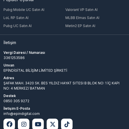
Pubg Mobile UC Satın Al
Valorant VP Satın Al
LoL RP Satın Al
MLBB Elmas Satın Al
Pubg UC Satın Al
Metin2 EP Satın Al
İletişim
Vergi Dairesi / Numarası
3361253586
Unvan
EPİNDİGİTAL BİLİŞİM LİMİTED ŞİRKETİ
Adres
ŞAFAK MAH. 3420 SK. BES YILDIZ HAYAT SITESI B BLOK NO: 1 İÇ KAPI
NO: 4 MERKEZ/ BATMAN
Destek
0850 305 9272
İletişim E-Posta
info@epindigital.com