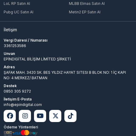
LoL RP Satın Al
MLBB Elmas Satın Al
Pubg UC Satın Al
Metin2 EP Satın Al
İletişim
Vergi Dairesi / Numarası
3361253586
Unvan
EPİNDİGİTAL BİLİŞİM LİMİTED ŞİRKETİ
Adres
ŞAFAK MAH. 3420 SK. BES YILDIZ HAYAT SITESI B BLOK NO: 1 İÇ KAPI
NO: 4 MERKEZ/ BATMAN
Destek
0850 305 9272
İletişim E-Posta
info@epindigital.com
Ödeme Yöntemleri