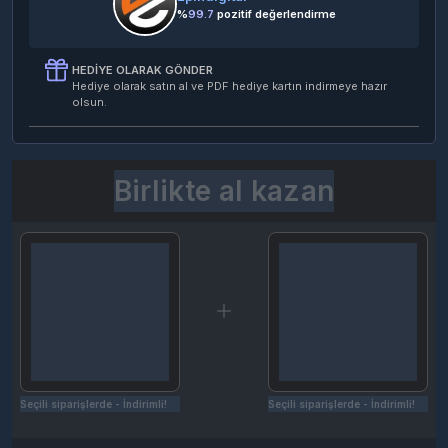
%
99.7
pozitif değerlendirme
HEDIYE OLARAK GÖNDER
Hediye olarak satın al ve PDF hediye kartın indirmeye hazır
olsun.
Birlikte al kazan
Seçili siparişlerde - İndirimli!
Seçili siparişlerde - İndirimli!