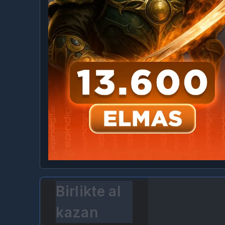
Birlikte al
kazan