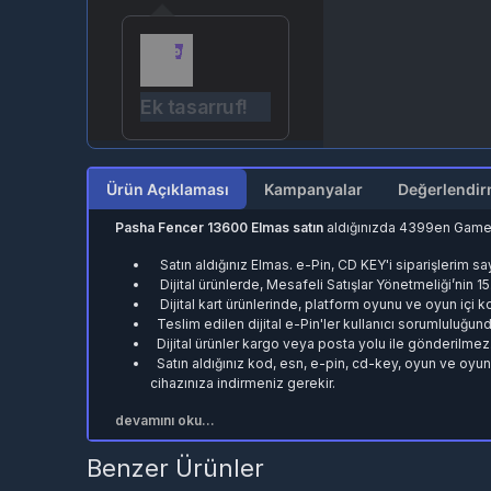
Ek tasarruf!
Ürün Açıklaması
Kampanyalar
Pasha Fencer 13600 Elmas satın
aldığınızda 4399en Game s
Satın aldığınız Elmas. e-Pin, CD KEY'i siparişlerim say
Dijital ürünlerde, Mesafeli Satışlar Yönetmeliği’nin 1
Dijital kart ürünlerinde, platform oyunu ve oyun içi ko
Teslim edilen dijital e-Pin'ler kullanıcı sorumluluğund
Dijital ürünler kargo veya posta yolu ile gönderilmez
Satın aldığınız kod, esn, e-pin, cd-key, oyun ve oyu
cihazınıza indirmeniz gerekir.
devamını oku...
Benzer Ürünler