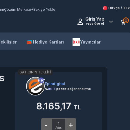
Türkçe / TL
ım
Çözüm Merkezi
+Bakiye Yükle
Giriş Yap
0
veya üye ol
ekilişler
Hediye Kartları
Yayıncılar
SATICININ TEKLIFI
s
9.97
Epindigital
%
99.7
pozitif değerlendirme
8.165,17
TL