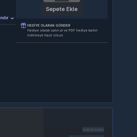
Sepete Ekle
nılır
HEDIYE OLARAK GÖNDER
Hediye olarak satın al ve PDF hediye kartın
indirmeye hazır olsun.
İndirim tutarı