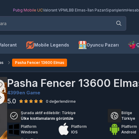
Pubg Mobile UC
Valorant VP
MLBB Elmas
-
İlan Pazarı
Siparişlerim
Hesab
Valorant
Mobile Legends
Oyuncu Pazarı
Ç
as
Pasha Fencer 13600 Elmas
Pasha Fencer 13600 Elma
4399en Game
5.0
0 değerlendirme
Şurada aktif edilebilir:
Türkiye
Bölge
Ülke kısıtlamalarını görüntüle
Türkiye
Platform
Platform
Platform
Windows
IOS
Android