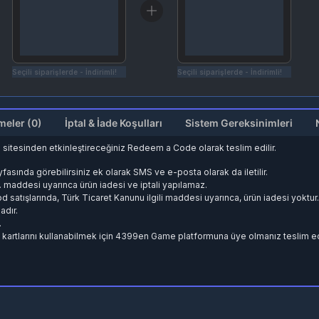
Seçili siparişlerde - İndirimli!
Seçili siparişlerde - İndirimli!
Değerlendirmeler (0)
İptal & İade Koşulları
Sistem Gereksinimleri
itesinden etkinleştireceğiniz Redeem a Code olarak teslim edilir.
fasında görebilirsiniz ek olarak SMS ve e-posta olarak da iletilir.
5. maddesi uyarınca ürün iadesi ve iptali yapılamaz.
d satışlarında, Türk Ticaret Kanunu ilgili maddesi uyarınca, ürün iadesi yoktur
adır.
.
n kartlarını kullanabilmek için 4399en Game platformuna üye olmanız teslim ed