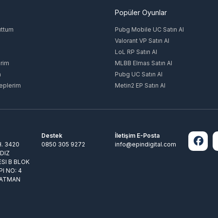
Popüler Oyunlar
uttum
Pubg Mobile UC Satın Al
Valorant VP Satın Al
LoL RP Satın Al
rim
MLBB Elmas Satın Al
m
Pubg UC Satın Al
eplerim
Metin2 EP Satın Al
Destek
İletişim E-Posta
. 3420
0850 305 9272
info@epindigital.com
LDIZ
ESI B BLOK
PI NO: 4
BATMAN