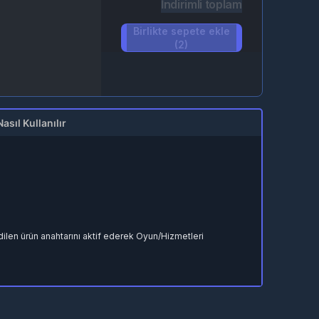
İndirimli toplam
Birlikte sepete ekle
(2)
Nasıl Kullanılır
.
ilen ürün anahtarını aktif ederek Oyun/Hizmetleri