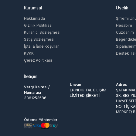
Kurumsal
Üyelik
Hakkımızda
Şifremi Un
Gizlilik Politikası
Hesabım
Kullanıcı Sözleşmesi
Cüzdanım
Satış Sözleşmesi
Beğendikle
İptal & İade Koşulları
Siparişleri
KVKK
Destek Tal
Çerez Politikası
İletişim
Unvan
Adres
Vergi Dairesi /
EPİNDİGİTAL BİLİŞİM
ŞAFAK MAH
Numarası
LİMİTED ŞİRKETİ
SK. BES YI
3361253586
HAYAT SIT
NO: 1 İÇ KA
MERKEZ/ 
Ödeme Yöntemleri