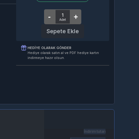
Sepete Ekle
HEDIYE OLARAK GÖNDER
Hediye olarak satın al ve PDF hediye kartın
indirmeye hazır olsun.
İndirim tutarı