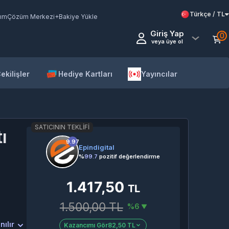
Türkçe / TL
ım
Çözüm Merkezi
+Bakiye Yükle
Giriş Yap
0
veya üye ol
ekilişler
Hediye Kartları
Yayıncılar
SATICININ TEKLIFI
ı
9.97
Epindigital
%
99.7
pozitif değerlendirme
1.417,50
TL
1.500,00 TL
%6
nılır
Kazancımı Gör
82,50 TL