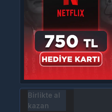
Birlikte al
kazan