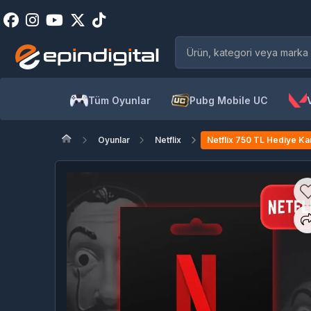
Tüm Oyunlar
Pubg Mobile UC
Oyunlar
Netflix
Netflix 750 TL Hediye Kar