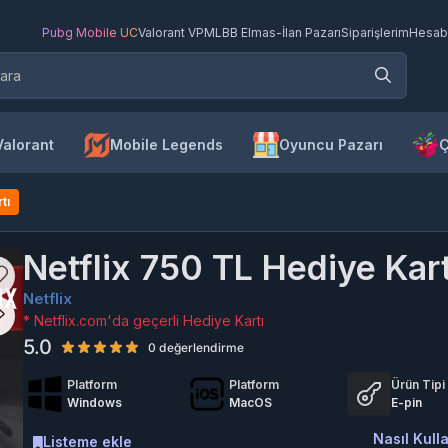
Pubg Mobile UC
Valorant VP
MLBB Elmas
-
İlan Pazarı
Siparişlerim
Hesab
Valorant
Mobile Legends
Oyuncu Pazarı
Ç
tı
Netflix 750 TL Hediye Kart
Netflix
* Netflix.com'da geçerli Hediye Kartı
5.0
0 değerlendirme
Platform
Platform
Ürün Tipi
Windows
MacOS
E-pin
Nasıl Kulla
Listeme ekle