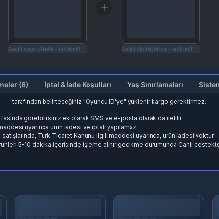
Seçili siparişlerde - İndirimli!
Seçili siparişlerde - İndirimli!
Değerlendirmeler (6)
İptal & İade Koşulları
Yaş Sınırlamaları
Siste
gital
tarafından belirteceğiniz "Oyuncu ID'ye" yüklenir kargo gerektirmez.
fasında görebilirsiniz ek olarak SMS ve e-posta olarak da iletilir.
. maddesi uyarınca ürün iadesi ve iptali yapılamaz.
d satışlarında, Türk Ticaret Kanunu ilgili maddesi uyarınca, ürün iadesi yoktur.
ünleri 5-10 dakika içerisinde işleme alınır gecikme durumunda Canlı destekten 