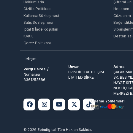
Hakkımızda
Şifremi Un
Gizlilik Politikası
Hesabım
Kullanıcı Sözleşmesi
Cüzdanım
Satış Sözleşmesi
Beğendikle
İptal & İade Koşulları
Siparişleri
KVKK
Destek Tal
Çerez Politikası
İletişim
Unvan
Adres
Vergi Dairesi /
EPİNDİGİTAL BİLİŞİM
ŞAFAK MAH
Numarası
LİMİTED ŞİRKETİ
SK. BES YI
3361253586
HAYAT SIT
NO: 1 İÇ KA
MERKEZ/ 
Ödeme Yöntemleri
© 2026
Epindigital
. Tüm Hakları Saklıdır.