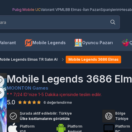
Pubg Mobile UC
Valorant VP
MLBB Elmas
-
İlan Pazarı
Siparişlerim
Hesab
Valorant
Mobile Legends
Oyuncu Pazarı
Ç
obile Legends Elmas TR Satın Al
Mobile Legends 3686 Elmas
Mobile Legends 3686 El
MOONTON Games
* * 7/24 ID'nize 1-5 Dakika içerisinde teslim edilir.
5.0
6 değerlendirme
Şurada aktif edilebilir:
Türkiye
Bölge
Ülke kısıtlamalarını görüntüle
Türkiye
Platform
Platform
Platform
IOS
Android
PC