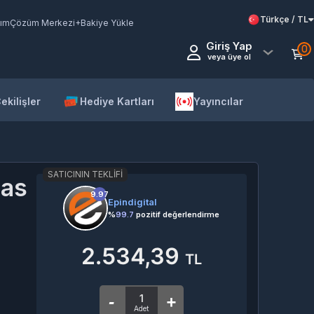
Türkçe / TL
ım
Çözüm Merkezi
+Bakiye Yükle
Giriş Yap
0
veya üye ol
ekilişler
Hediye Kartları
Yayıncılar
SATICININ TEKLIFI
mas
9.97
Epindigital
%
99.7
pozitif değerlendirme
2.534,39
TL