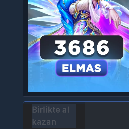
Birlikte al
kazan