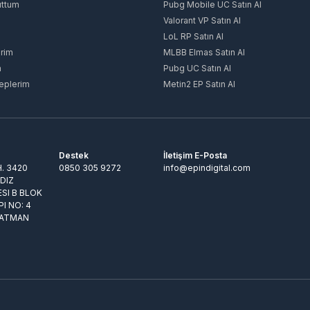
uttum
Pubg Mobile UC Satın Al
Valorant VP Satın Al
LoL RP Satın Al
rim
MLBB Elmas Satın Al
m
Pubg UC Satın Al
eplerim
Metin2 EP Satın Al
Destek
İletişim E-Posta
. 3420
0850 305 9272
info@epindigital.com
LDIZ
ESI B BLOK
PI NO: 4
BATMAN