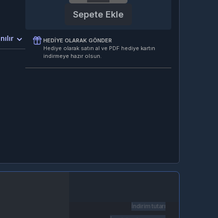
Sepete Ekle
nılır
HEDIYE OLARAK GÖNDER
Hediye olarak satın al ve PDF hediye kartın
indirmeye hazır olsun.
İndirim tutarı