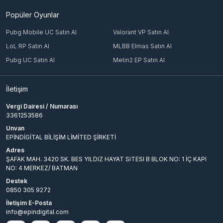
Popüler Oyunlar
Pubg Mobile UC Satın Al
Valorant VP Satın Al
LoL RP Satın Al
MLBB Elmas Satın Al
Pubg UC Satın Al
Metin2 EP Satın Al
İletişim
Vergi Dairesi / Numarası
3361253586
Unvan
EPİNDİGİTAL BİLİŞİM LİMİTED ŞİRKETİ
Adres
ŞAFAK MAH. 3420 SK. BES YILDIZ HAYAT SITESI B BLOK NO: 1 İÇ KAPI
NO: 4 MERKEZ/ BATMAN
Destek
0850 305 9272
İletişim E-Posta
info@epindigital.com