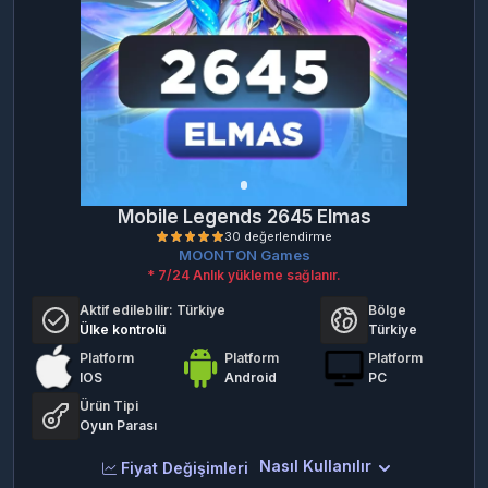
Mobile Legends 2645 Elmas
MOONTON Games
* 7/24 Anlık yükleme sağlanır.
Aktif edilebilir:
Türkiye
Bölge
Ülke kontrolü
Türkiye
Platform
Platform
Platform
IOS
Android
PC
Ürün Tipi
30 değerlendirme
Oyun Parası
Nasıl Kullanılır
Fiyat Değişimleri