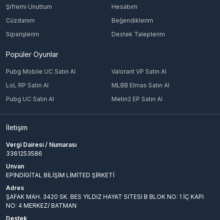
Şifremi Unuttum
Hesabım
Cüzdanım
Beğendiklerim
Siparişlerim
Destek Taleplerim
Popüler Oyunlar
Pubg Mobile UC Satın Al
Valorant VP Satın Al
LoL RP Satın Al
MLBB Elmas Satın Al
Pubg UC Satın Al
Metin2 EP Satın Al
İletişim
Vergi Dairesi / Numarası
3361253586
Unvan
EPİNDİGİTAL BİLİŞİM LİMİTED ŞİRKETİ
Adres
ŞAFAK MAH. 3420 SK. BES YILDIZ HAYAT SITESI B BLOK NO: 1 İÇ KAPI
NO: 4 MERKEZ/ BATMAN
Destek