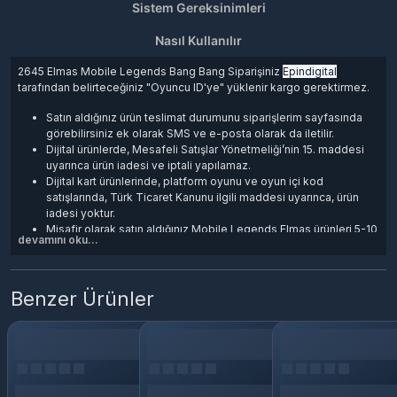
Sistem Gereksinimleri
Nasıl Kullanılır
2645 Elmas Mobile Legends Bang Bang
Siparişiniz
Epindigital
tarafından belirteceğiniz "Oyuncu ID'ye" yüklenir kargo gerektirmez.
Satın aldığınız ürün teslimat durumunu
siparişlerim
sayfasında
görebilirsiniz ek olarak SMS ve e-posta olarak da iletilir.
Dijital ürünlerde, Mesafeli Satışlar Yönetmeliği’nin 15. maddesi
uyarınca ürün iadesi ve iptali yapılamaz.
Dijital kart ürünlerinde, platform oyunu ve oyun içi kod
satışlarında, Türk Ticaret Kanunu ilgili maddesi uyarınca, ürün
iadesi yoktur.
Misafir olarak satın aldığınız Mobile Legends Elmas ürünleri 5-10
devamını oku...
dakika içerisinde işleme alınır gecikme durumunda Canlı
destekten bilgi alabilirsiniz.
Benzer Ürünler