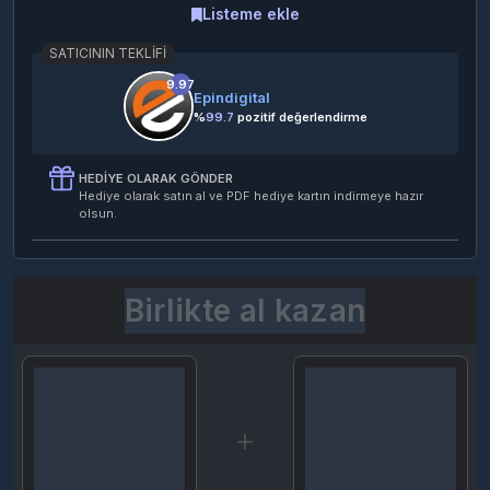
Listeme ekle
SATICININ TEKLIFI
9.97
Epindigital
%
99.7
pozitif değerlendirme
HEDIYE OLARAK GÖNDER
Hediye olarak satın al ve PDF hediye kartın indirmeye hazır
olsun.
Birlikte al kazan