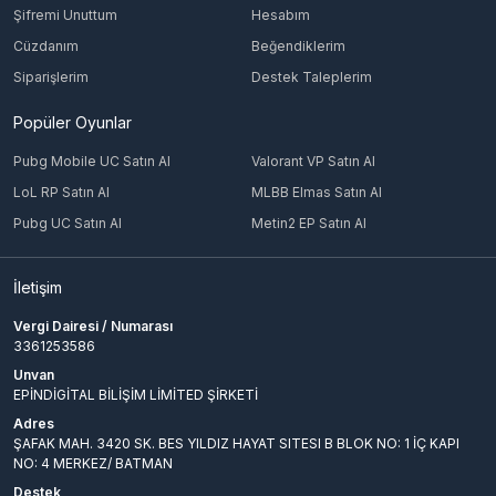
Şifremi Unuttum
Hesabım
Cüzdanım
Beğendiklerim
Siparişlerim
Destek Taleplerim
Popüler Oyunlar
Pubg Mobile UC Satın Al
Valorant VP Satın Al
LoL RP Satın Al
MLBB Elmas Satın Al
Pubg UC Satın Al
Metin2 EP Satın Al
İletişim
Vergi Dairesi / Numarası
3361253586
Unvan
EPİNDİGİTAL BİLİŞİM LİMİTED ŞİRKETİ
Adres
ŞAFAK MAH. 3420 SK. BES YILDIZ HAYAT SITESI B BLOK NO: 1 İÇ KAPI
NO: 4 MERKEZ/ BATMAN
Destek