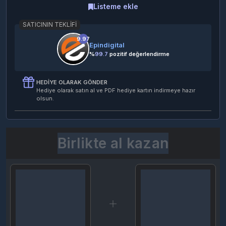
Listeme ekle
SATICININ TEKLIFI
9.97
Epindigital
%
99.7
pozitif değerlendirme
HEDIYE OLARAK GÖNDER
Hediye olarak satın al ve PDF hediye kartın indirmeye hazır
olsun.
Birlikte al kazan