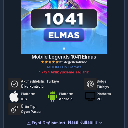
Mobile Legends 1041 Elmas
MOONTON Games
* 7/24 Anlık yükleme sağlanır.
Aktif edilebilir:
Türkiye
Bölge
Ülke kontrolü
Türkiye
Platform
Platform
Platform
IOS
Android
PC
Ürün Tipi
82 değerlendirme
Oyun Parası
Nasıl Kullanılır
Fiyat Değişimleri