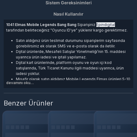
Sistem Gereksinimleri
Nasıl Kullanılır
1041 Elmas Mobile Legends Bang Bang
Siparişiniz
Epindigital
tarafından belirteceğiniz "Oyuncu ID'ye" yüklenir kargo gerektirmez.
Satın aldığınız ürün teslimat durumunu
siparişlerim
sayfasında
görebilirsiniz ek olarak SMS ve e-posta olarak da iletilir.
Dijital ürünlerde, Mesafeli Satışlar Yönetmeliği’nin 15. maddesi
uyarınca ürün iadesi ve iptali yapılamaz.
Dijital kart ürünlerinde, platform oyunu ve oyun içi kod
satışlarında, Türk Ticaret Kanunu ilgili maddesi uyarınca, ürün
iadesi yoktur.
Misafir olarak satın aldığınız Mobile Legends Elmas ürünleri 5-10
devamını oku...
dakika içerisinde işleme alınır gecikme durumunda Canlı
destekten bilgi alabilirsiniz.
Benzer Ürünler