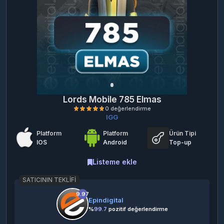
Lords Mobile 785 Elmas
IGG
Platform
Platform
Ürün Tipi
IOS
Android
Top-up
Listeme ekle
SATICININ TEKLIFI
0 değerlendirme
9.97
Epindigital
%
99.7
pozitif değerlendirme