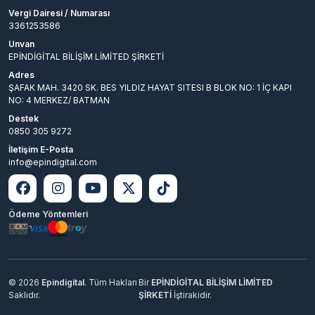
Vergi Dairesi / Numarası
3361253586
Unvan
EPİNDİGİTAL BİLİŞİM LİMİTED ŞİRKETİ
Adres
ŞAFAK MAH. 3420 SK. BES YILDIZ HAYAT SITESI B BLOK NO: 1 İÇ KAPI
NO: 4 MERKEZ/ BATMAN
Destek
0850 305 9272
İletişim E-Posta
info@epindigital.com
Ödeme Yöntemleri
© 2026
Epindigital
. Tüm Hakları
Bir
EPİNDİGİTAL BİLİŞİM LİMİTED
Saklıdır.
ŞİRKETİ
İştirakidir.