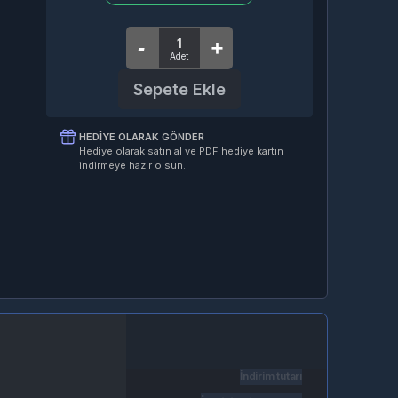
Sepete Ekle
HEDIYE OLARAK GÖNDER
Hediye olarak satın al ve PDF hediye kartın
indirmeye hazır olsun.
İndirim tutarı