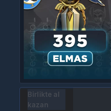
Birlikte al
kazan