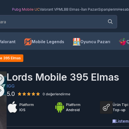
Pubg Mobile UC
Valorant VP
MLBB Elmas
-
İlan Pazarı
Siparişlerim
Hesab
Valorant
Mobile Legends
Oyuncu Pazarı
Ç
le 395 Elmas
Lords Mobile 395 Elmas
IGG
5.0
0 değerlendirme
Platform
Platform
Ürün Tipi
IOS
Android
Top-up
Listem