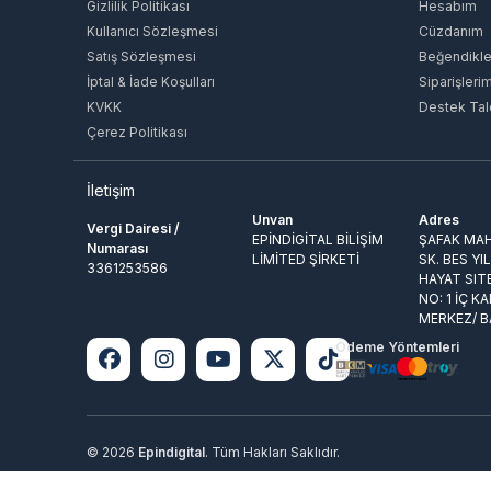
Gizlilik Politikası
Hesabım
Kullanıcı Sözleşmesi
Cüzdanım
Satış Sözleşmesi
Beğendikle
İptal & İade Koşulları
Siparişleri
KVKK
Destek Tal
Çerez Politikası
İletişim
Unvan
Adres
Vergi Dairesi /
EPİNDİGİTAL BİLİŞİM
ŞAFAK MAH
Numarası
LİMİTED ŞİRKETİ
SK. BES YI
3361253586
HAYAT SIT
NO: 1 İÇ KA
MERKEZ/ 
Ödeme Yöntemleri
© 2026
Epindigital
. Tüm Hakları Saklıdır.