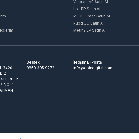
Valorant VP Satın Al
LoL RP Satın Al
rim
MLBB Elmas Satın Al
m
Pubg UC Satın Al
eplerim
Metin2 EP Satın Al
Destek
İletişim E-Posta
. 3420
0850 305 9272
info@epindigital.com
LDIZ
ESI B BLOK
PI NO: 4
BATMAN