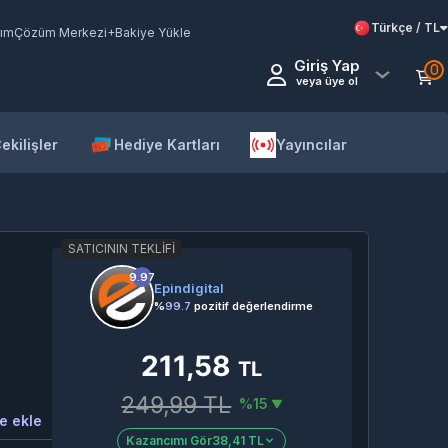
Türkçe / TL
ım
Çözüm Merkezi
+Bakiye Yükle
Giriş Yap
0
veya üye ol
ekilişler
Hediye Kartları
Yayıncılar
SATICININ TEKLIFI
9.97
Epindigital
%
99.7
pozitif değerlendirme
211,58
TL
249,99 TL
%15
e ekle
Kazancımı Gör
38,41 TL