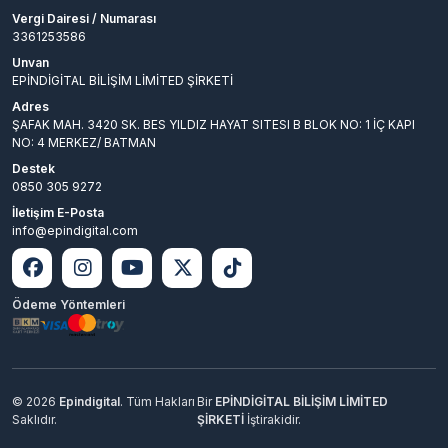
Vergi Dairesi / Numarası
3361253586
Unvan
EPİNDİGİTAL BİLİŞİM LİMİTED ŞİRKETİ
Adres
ŞAFAK MAH. 3420 SK. BES YILDIZ HAYAT SITESI B BLOK NO: 1 İÇ KAPI
NO: 4 MERKEZ/ BATMAN
Destek
0850 305 9272
İletişim E-Posta
info@epindigital.com
Ödeme Yöntemleri
© 2026
Epindigital
. Tüm Hakları
Bir
EPİNDİGİTAL BİLİŞİM LİMİTED
Saklıdır.
ŞİRKETİ
İştirakidir.