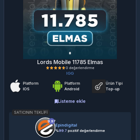
Lords Mobile 11785 Elmas
IGG
Platform
Platform
Ürün Tipi
IOS
Android
Top-up
Listeme ekle
SATICININ TEKLIFI
0 değerlendirme
9.97
Epindigital
%
99.7
pozitif değerlendirme