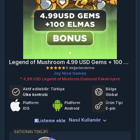
Legend of Mushroom 4.99 USD Gems + 100 Elmas
Joy Nice Games
* 4,99 USD Legend of Mushrom Diamond Paketi İçerir
Aktif edilebilir:
Türkiye
Bölge
Ülke kontrolü
Global
Platform
Platform
Ürün Tipi
IOS
Android
E-pin
Nasıl Kullanılır
0 değerlendirme
Listeme ekle
SATICININ TEKLIFI