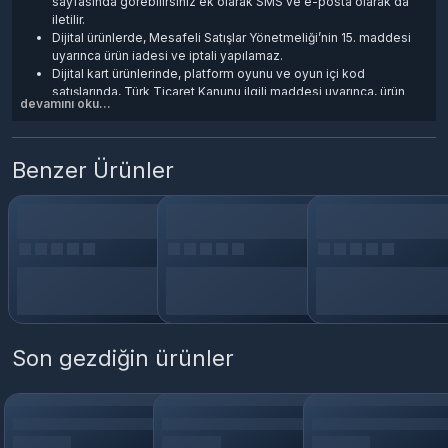
sayfasında görebilirsiniz ek olarak SMS ve e-posta olarak da
iletilir.
Dijital ürünlerde, Mesafeli Satışlar Yönetmeliği’nin 15. maddesi
uyarınca ürün iadesi ve iptali yapılamaz.
Dijital kart ürünlerinde, platform oyunu ve oyun içi kod
satışlarında, Türk Ticaret Kanunu ilgili maddesi uyarınca, ürün
devamını oku...
iadesi yoktur.
Teslim edilen dijital e-Pin'ler kullanıcı sorumluluğundadır.
Dijital ürünler kargo veya posta yolu ile gönderilmez.
Satın aldığınız kod, esn, e-pin, cd-key, oyun ve oyun kartlarını
Benzer Ürünler
kullanabilmek için Google Play platformuna üye olmanız teslim
edilen ürün anahtarını aktif ederek Oyun/Hizmetleri cihazınıza
indirmeniz gerekir.
Son gezdiğin ürünler