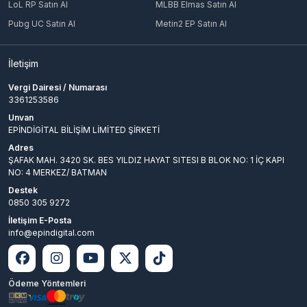
LoL RP Satın Al
MLBB Elmas Satın Al
Pubg UC Satın Al
Metin2 EP Satın Al
İletişim
Vergi Dairesi / Numarası
3361253586
Unvan
EPİNDİGİTAL BİLİŞİM LİMİTED ŞİRKETİ
Adres
ŞAFAK MAH. 3420 SK. BES YILDIZ HAYAT SITESI B BLOK NO: 1 İÇ KAPI
NO: 4 MERKEZ/ BATMAN
Destek
0850 305 9272
İletişim E-Posta
info@epindigital.com
Ödeme Yöntemleri