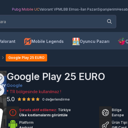
Pubg Mobile UC
Valorant VP
MLBB Elmas
-
İlan Pazarı
Siparişlerim
Hesab
Valorant
Mobile Legends
Oyuncu Pazarı
Ç
Google Play 25 EURO
Google Play 25 EURO
Google
* TR bölgesinde kullanılmaz !
5.0
0 değerlendirme
Şurada aktif edilemez:
Türkiye
Bölge
Ülke kısıtlamalarını görüntüle
Europe
Platform
Ürün Tipi
Android
Gift Card