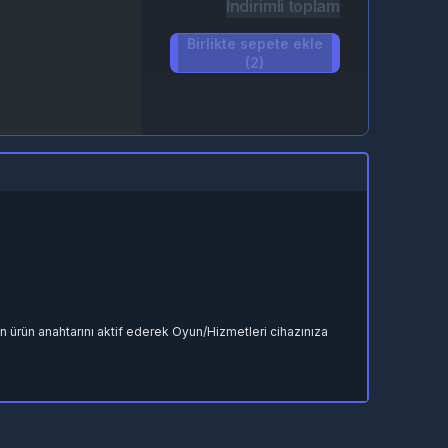
İndirimli toplam
Birlikte sepete ekle
(2)
en ürün anahtarını aktif ederek Oyun/Hizmetleri cihazınıza