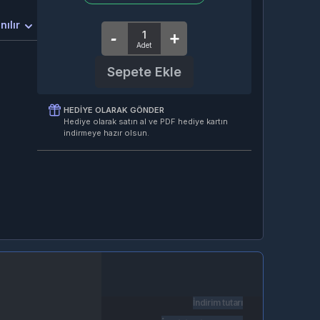
nılır
Sepete Ekle
HEDIYE OLARAK GÖNDER
Hediye olarak satın al ve PDF hediye kartın
indirmeye hazır olsun.
İndirim tutarı