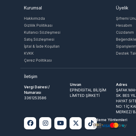
Kurumsal
Üyelik
Hakkımızda
Şifremi Un
Gizlilik Politikası
Hesabım
Kullanıcı Sözleşmesi
Cüzdanım
Satış Sözleşmesi
Beğendikle
İptal & İade Koşulları
Siparişleri
KVKK
Destek Tal
Çerez Politikası
İletişim
Unvan
Adres
Vergi Dairesi /
EPİNDİGİTAL BİLİŞİM
ŞAFAK MAH
Numarası
LİMİTED ŞİRKETİ
SK. BES YI
3361253586
HAYAT SIT
NO: 1 İÇ KA
MERKEZ/ 
Ödeme Yöntemleri