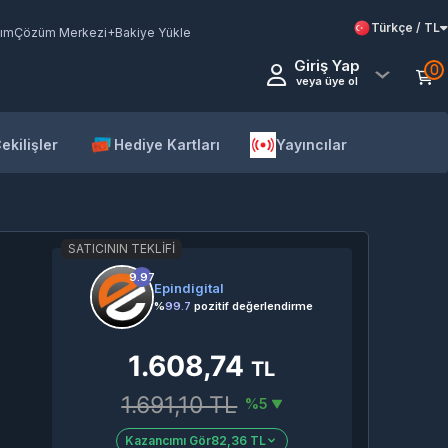
Türkçe / TL
ım
Çözüm Merkezi
+Bakiye Yükle
Giriş Yap
0
veya üye ol
ekilişler
Hediye Kartları
Yayıncılar
SATICININ TEKLIFI
9.97
Epindigital
%
99.7
pozitif değerlendirme
1.608,74
TL
1.691,10 TL
%5
Kazancımı Gör
82,36 TL