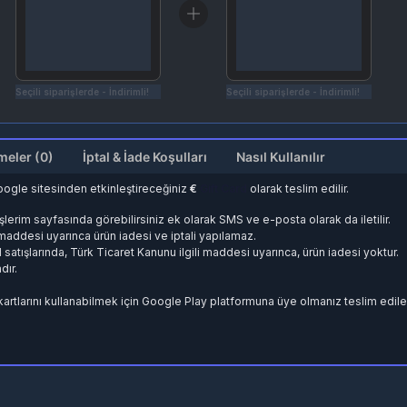
Seçili siparişlerde - İndirimli!
Seçili siparişlerde - İndirimli!
Değerlendirmeler (0)
İptal & İade Koşulları
Nasıl Kullanılır
google sitesinden etkinleştireceğiniz
€
Gift Card
olarak teslim edilir.
lerim sayfasında görebilirsiniz ek olarak SMS ve e-posta olarak da iletilir.
. maddesi uyarınca ürün iadesi ve iptali yapılamaz.
d satışlarında, Türk Ticaret Kanunu ilgili maddesi uyarınca, ürün iadesi yoktur.
dır.
kartlarını kullanabilmek için Google Play platformuna üye olmanız teslim edil