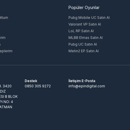
Popüler Oyunlar
uttum
Pubg Mobile UC Satın Al
Valorant VP Satın Al
LoL RP Satın Al
rim
MLBB Elmas Satın Al
m
Pubg UC Satın Al
eplerim
Metin2 EP Satın Al
Destek
İletişim E-Posta
. 3420
0850 305 9272
info@epindigital.com
LDIZ
ESI B BLOK
PI NO: 4
BATMAN