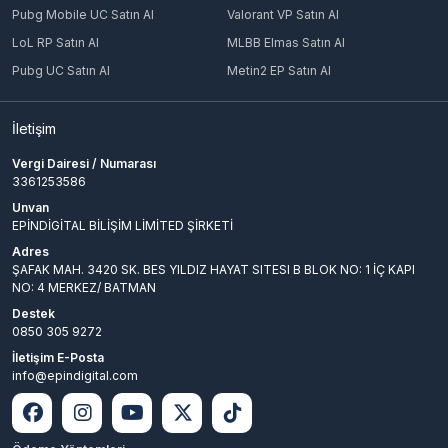
Pubg Mobile UC Satın Al
Valorant VP Satın Al
LoL RP Satın Al
MLBB Elmas Satın Al
Pubg UC Satın Al
Metin2 EP Satın Al
İletişim
Vergi Dairesi / Numarası
3361253586
Unvan
EPİNDİGİTAL BİLİŞİM LİMİTED ŞİRKETİ
Adres
ŞAFAK MAH. 3420 SK. BES YILDIZ HAYAT SITESI B BLOK NO: 1 İÇ KAPI
NO: 4 MERKEZ/ BATMAN
Destek
0850 305 9272
İletişim E-Posta
info@epindigital.com