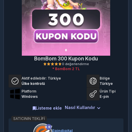
BomBom 300 Kupon Kodu
* BomBom 2 TL
Aktif edilebilir:
Türkiye
Bölge
Ülke kontrolü
Türkiye
Platform
Ürün Tipi
Windows
E-pin
Nasıl Kullanılır
Listeme ekle
0 değerlendirme
SATICININ TEKLIFI
9.97
Epindigital