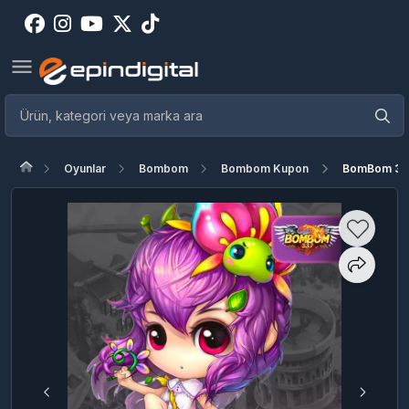
Oyunlar
Bombom
Bombom Kupon
BomBom 30