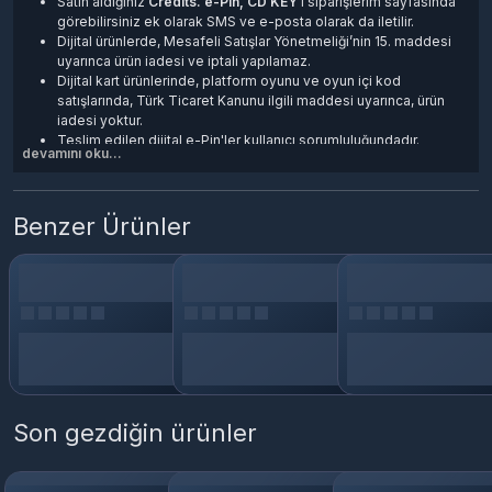
Satın aldığınız
Credits. e-Pin, CD KEY
'i siparişlerim sayfasında
görebilirsiniz ek olarak SMS ve e-posta olarak da iletilir.
Dijital ürünlerde, Mesafeli Satışlar Yönetmeliği’nin 15. maddesi
uyarınca ürün iadesi ve iptali yapılamaz.
Dijital kart ürünlerinde, platform oyunu ve oyun içi kod
satışlarında, Türk Ticaret Kanunu ilgili maddesi uyarınca, ürün
iadesi yoktur.
Teslim edilen dijital e-Pin'ler kullanıcı sorumluluğundadır.
devamını oku...
Dijital ürünler kargo veya posta yolu ile gönderilmez.
Satın aldığınız kod, esn, e-pin, cd-key, oyun ve oyun kartlarını
kullanabilmek için BomBom-337 platformuna üye olmanız
teslim edilen ürün anahtarını aktif ederek Oyun/Hizmetleri
Benzer Ürünler
cihazınıza indirmeniz gerekir.
Son gezdiğin ürünler