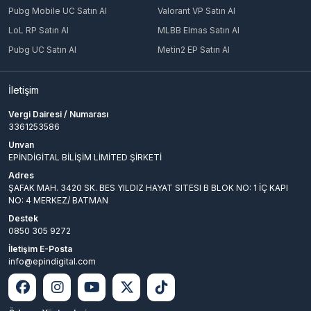
Pubg Mobile UC Satın Al
Valorant VP Satın Al
LoL RP Satın Al
MLBB Elmas Satın Al
Pubg UC Satın Al
Metin2 EP Satın Al
İletişim
Vergi Dairesi / Numarası
3361253586
Unvan
EPİNDİGİTAL BİLİŞİM LİMİTED ŞİRKETİ
Adres
ŞAFAK MAH. 3420 SK. BES YILDIZ HAYAT SITESI B BLOK NO: 1 İÇ KAPI
NO: 4 MERKEZ/ BATMAN
Destek
0850 305 9272
İletişim E-Posta
info@epindigital.com