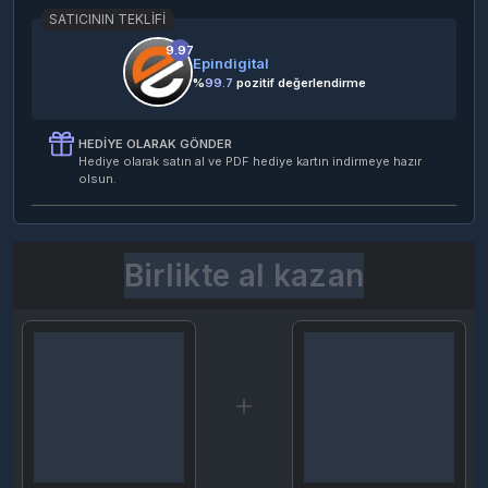
SATICININ TEKLIFI
9.97
Epindigital
%
99.7
pozitif değerlendirme
HEDIYE OLARAK GÖNDER
Hediye olarak satın al ve PDF hediye kartın indirmeye hazır
olsun.
Birlikte al kazan