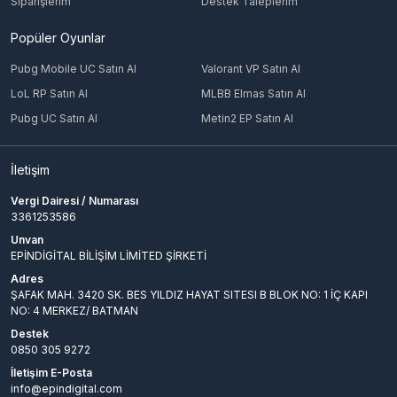
Siparişlerim
Destek Taleplerim
Popüler Oyunlar
Pubg Mobile UC Satın Al
Valorant VP Satın Al
LoL RP Satın Al
MLBB Elmas Satın Al
Pubg UC Satın Al
Metin2 EP Satın Al
İletişim
Vergi Dairesi / Numarası
3361253586
Unvan
EPİNDİGİTAL BİLİŞİM LİMİTED ŞİRKETİ
Adres
ŞAFAK MAH. 3420 SK. BES YILDIZ HAYAT SITESI B BLOK NO: 1 İÇ KAPI
NO: 4 MERKEZ/ BATMAN
Destek
0850 305 9272
İletişim E-Posta
info@epindigital.com