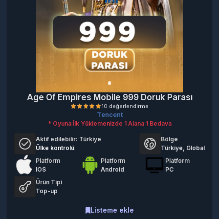
Age Of Empires Mobile 999 Doruk Parası
Tencent
* Oyuna İlk Yüklemenizde 1 Alana 1 Bedava
Aktif edilebilir:
Türkiye
Bölge
Ülke kontrolü
Türkiye, Global
Platform
Platform
Platform
IOS
Android
PC
Ürün Tipi
10 değerlendirme
Top-up
Listeme ekle