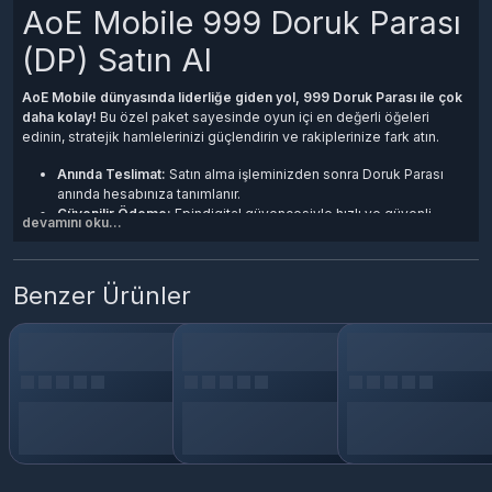
AoE Mobile 999 Doruk Parası
(DP) Satın Al
AoE Mobile dünyasında liderliğe giden yol, 999 Doruk Parası ile çok
daha kolay!
Bu özel paket sayesinde oyun içi en değerli öğeleri
edinin, stratejik hamlelerinizi güçlendirin ve rakiplerinize fark atın.
Anında Teslimat:
Satın alma işleminizden sonra Doruk Parası
anında hesabınıza tanımlanır.
Güvenilir Ödeme:
Epindigital güvencesiyle hızlı ve güvenli
devamını oku...
ödeme seçenekleri.
Oyun Avantajları:
Karakter güçlendirmeleri, özel ekipmanlar ve
daha fazlası sizin olsun.
Benzer Ürünler
999 Doruk Parası ile AoE Mobile’da rakiplerinize karşı üstünlük
sağlayın ve zirveye çıkın. Bu fırsatı kaçırmayın, hemen satın alın ve
oyunun tadını çıkarın!
🎮
Epindigital ile güvenli ve hızlı alışveriş deneyimini yaşayın!