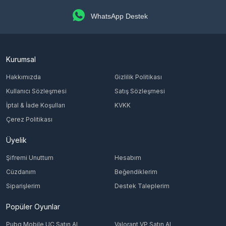
WhatsApp Destek
Kurumsal
Hakkımızda
Gizlilik Politikası
Kullanıcı Sözleşmesi
Satış Sözleşmesi
İptal & İade Koşulları
KVKK
Çerez Politikası
Üyelik
Şifremi Unuttum
Hesabım
Cüzdanım
Beğendiklerim
Siparişlerim
Destek Taleplerim
Popüler Oyunlar
Pubg Mobile UC Satın Al
Valorant VP Satın Al