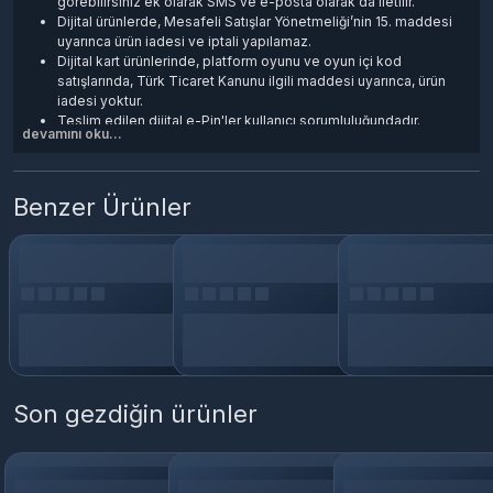
görebilirsiniz ek olarak SMS ve e-posta olarak da iletilir.
Dijital ürünlerde, Mesafeli Satışlar Yönetmeliği’nin 15. maddesi
uyarınca ürün iadesi ve iptali yapılamaz.
Dijital kart ürünlerinde, platform oyunu ve oyun içi kod
satışlarında, Türk Ticaret Kanunu ilgili maddesi uyarınca, ürün
iadesi yoktur.
Teslim edilen dijital e-Pin'ler kullanıcı sorumluluğundadır.
devamını oku...
Dijital ürünler kargo veya posta yolu ile gönderilmez.
Satın aldığınız kod, esn, e-pin, cd-key, oyun ve oyun kartlarını
kullanabilmek için Steam platformuna üye olmanız teslim edilen
ürün anahtarını aktif ederek Oyun/Hizmetleri cihazınıza
Benzer Ürünler
indirmeniz gerekir.
Son gezdiğin ürünler