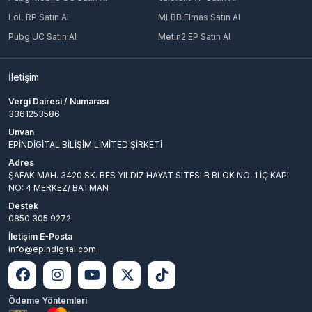
LoL RP Satın Al
MLBB Elmas Satın Al
Pubg UC Satın Al
Metin2 EP Satın Al
İletişim
Vergi Dairesi / Numarası
3361253586
Unvan
EPİNDİGİTAL BİLİŞİM LİMİTED ŞİRKETİ
Adres
ŞAFAK MAH. 3420 SK. BES YILDIZ HAYAT SITESI B BLOK NO: 1 İÇ KAPI
NO: 4 MERKEZ/ BATMAN
Destek
0850 305 9272
İletişim E-Posta
info@epindigital.com
Ödeme Yöntemleri