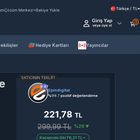
Türkçe / TL
ım
Çözüm Merkezi
+Bakiye Yükle
Giriş Yap
0
veya üye ol
ekilişler
Hediye Kartları
Yayıncılar
SATICININ TEKLIFI
le
9.97
Epindigital
%
99.7
pozitif değerlendirme
221,78
TL
299,99 TL
%26
Kazancımı Gör
78,21 TL