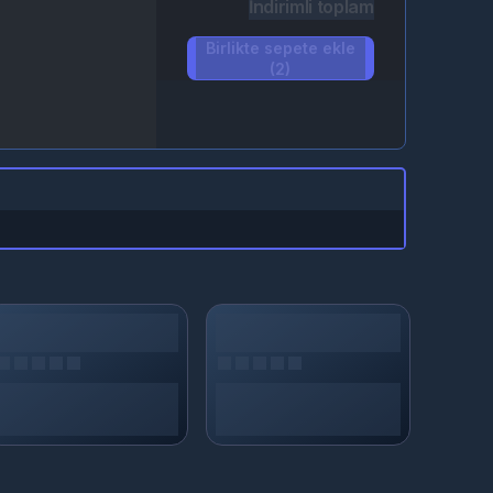
İndirimli toplam
Birlikte sepete ekle
(2)