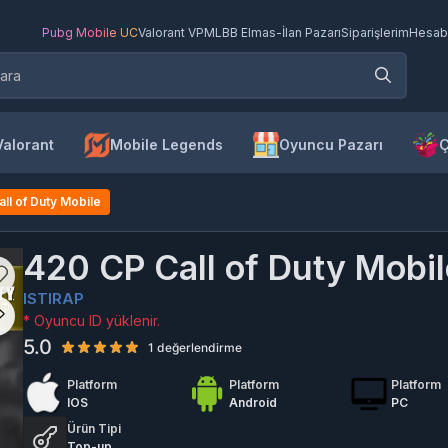
Pubg Mobile UC
Valorant VP
MLBB Elmas
-
İlan Pazarı
Siparişlerim
Hesab
Valorant
Mobile Legends
Oyuncu Pazarı
Ç
ll of Duty Mobile
420 CP Call of Duty Mobi
ISTIRAP
* Oyuncu ID yüklenir.
5.0
1 değerlendirme
Platform
Platform
Platform
IOS
Android
PC
Ürün Tipi
Top-up