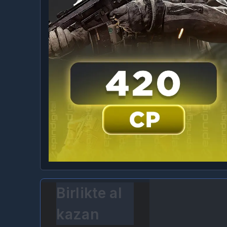
Birlikte al
kazan