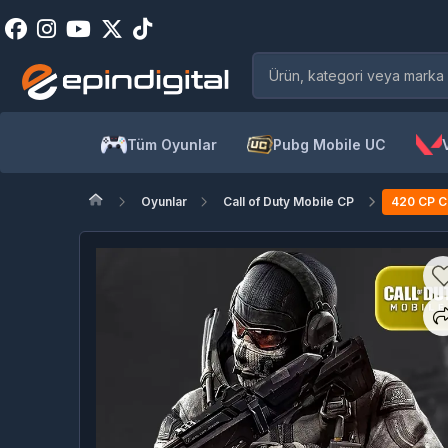
Tüm Oyunlar
Pubg Mobile UC
Oyunlar
Call of Duty Mobile CP
420 CP Ca