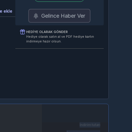
e ekle
Gelince Haber Ver
HEDIYE OLARAK GÖNDER
Hediye olarak satın al ve PDF hediye kartın
indirmeye hazır olsun.
İndirim tutarı