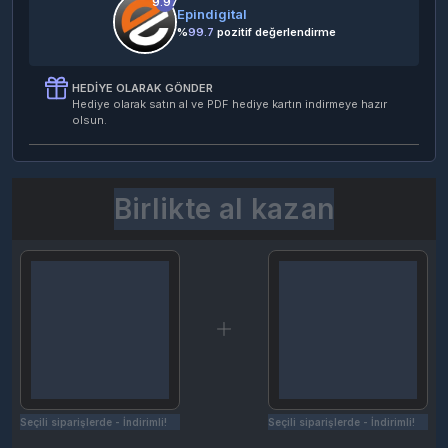
9.97
Epindigital
%
99.7
pozitif değerlendirme
HEDIYE OLARAK GÖNDER
Hediye olarak satın al ve PDF hediye kartın indirmeye hazır
olsun.
Birlikte al kazan
Seçili siparişlerde - İndirimli!
Seçili siparişlerde - İndirimli!