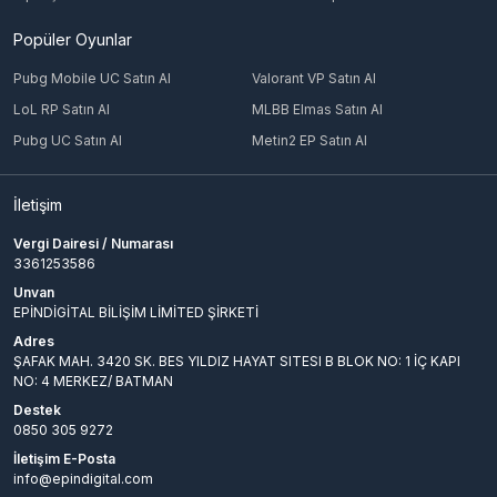
Popüler Oyunlar
Pubg Mobile UC Satın Al
Valorant VP Satın Al
LoL RP Satın Al
MLBB Elmas Satın Al
Pubg UC Satın Al
Metin2 EP Satın Al
İletişim
Vergi Dairesi / Numarası
3361253586
Unvan
EPİNDİGİTAL BİLİŞİM LİMİTED ŞİRKETİ
Adres
ŞAFAK MAH. 3420 SK. BES YILDIZ HAYAT SITESI B BLOK NO: 1 İÇ KAPI
NO: 4 MERKEZ/ BATMAN
Destek
0850 305 9272
İletişim E-Posta
info@epindigital.com