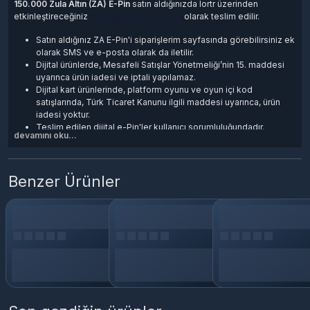
150.000 Zula Altın (ZA) E-Pin
satın aldığınızda lortr üzerinden
etkinleştireceğiniz
Zula Oyunu E-Pin kodu
olarak teslim edilir.
Satın aldığınız ZA E-Pin'i
siparişlerim
sayfasında görebilirsiniz ek
olarak SMS ve e-posta olarak da iletilir.
Dijital ürünlerde, Mesafeli Satışlar Yönetmeliği’nin 15. maddesi
uyarınca ürün iadesi ve iptali yapılamaz.
Dijital kart ürünlerinde, platform oyunu ve oyun içi kod
satışlarında, Türk Ticaret Kanunu ilgili maddesi uyarınca, ürün
iadesi yoktur.
Teslim edilen dijital e-Pin'ler kullanıcı sorumluluğundadır.
devamını oku...
Dijital ürünler kargo veya posta yolu ile gönderilmez.
Satın aldığınız kod, esn, e-pin, cd-key, oyun ve oyun kartlarını
kullanabilmek için
Lokum Games
platformuna üye olmanız
teslim edilen ürün anahtarını aktif ederek Oyun/Hizmetleri
Benzer Ürünler
cihazınıza indirmeniz gerekir.