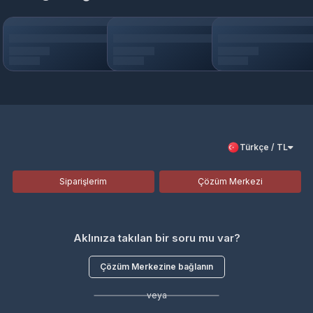
Epindigital.com. Güvenli ve Hızlı teslimat ile
100
Fifa Points
,
100
Fifa
Points
al
mak için Epindigital'i ziyaret edebilirsiniz.
Türkçe / TL
Siparişlerim
Çözüm Merkezi
Aklınıza takılan bir soru mu var?
Çözüm Merkezine bağlanın
veya