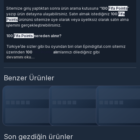
Sitemize giriş yaptıktan sonra ürün arama kutusuna “
100
Fifa Points
”
yazıp ürün detayına ulaşabilirsiniz. Satın almak istediğiniz
100
Fifa
Points
ürününü sitemize üye olarak veya üyeliksiz olarak satın alma
işlemini gerçekleştirebilirsiniz.
100
Fifa Points
nereden alınır?
Türkiye’de sizler gibi bu oyundan biri olan Epindigital.com sitemiz
üzerinden
100
Fifa Points
alı
mlarınızı dilediğiniz gibi
devamını oku...
gerçekleştirebilirsiniz.
100
Fifa Points
nasıl yapılır ?
Benzer Ürünler
1. Adım: sayfasına giriş yapınız.
2. Adım: Almak istediğiniz
100
Fifa Points
miktarını seçin Sepete Ekle
yapınız.
3. Adım: Epindigital.com üyeliğiniz var ise ve bakiyenizde para
bulunuyor ise Satın Al dedikten sonra almış olduğunuz
100
Fifa Points
kodunuza, Hesabım > Siparişlerim > üzerinden ulaşabilirsiniz.
100
Fifa Points
Nereden alınır ?
Son gezdiğin ürünler
100
Fifa Points
satın almak
,
100
Fifa Points
fiyatları
için