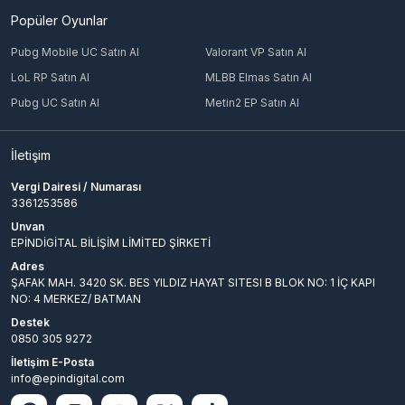
Popüler Oyunlar
Pubg Mobile UC Satın Al
Valorant VP Satın Al
LoL RP Satın Al
MLBB Elmas Satın Al
Pubg UC Satın Al
Metin2 EP Satın Al
İletişim
Vergi Dairesi / Numarası
3361253586
Unvan
EPİNDİGİTAL BİLİŞİM LİMİTED ŞİRKETİ
Adres
ŞAFAK MAH. 3420 SK. BES YILDIZ HAYAT SITESI B BLOK NO: 1 İÇ KAPI
NO: 4 MERKEZ/ BATMAN
Destek
0850 305 9272
İletişim E-Posta
info@epindigital.com