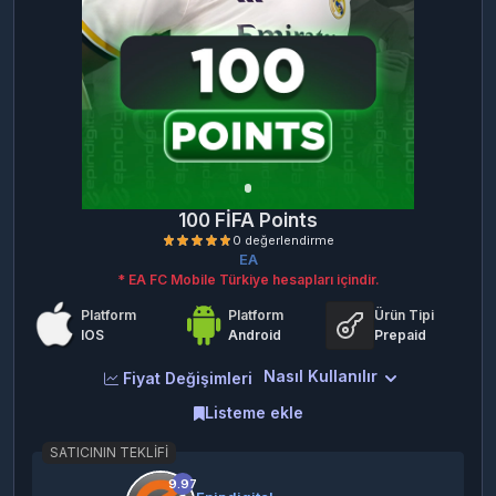
100 FİFA Points
EA
* EA FC Mobile Türkiye hesapları içindir.
Platform
Platform
Ürün Tipi
IOS
Android
Prepaid
Nasıl Kullanılır
Fiyat Değişimleri
Listeme ekle
0 değerlendirme
SATICININ TEKLIFI
9.97